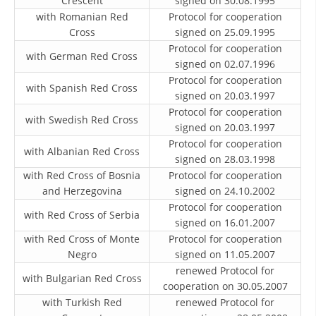
Crescent
signed on 30.08.1995
ORGANISATION STRUCTURE
with Romanian Red
Protocol for cooperation
Cross
CONTACT INFO
signed on 25.09.1995
Protocol for cooperation
with German Red Cross
MEMBERSHIP IN PROFESSIONAL STRUCTURES
signed on 02.07.1996
Protocol for cooperation
with Spanish Red Cross
signed on 20.03.1997
Protocol for cooperation
LAW OF MACEDONIAN RED CROSS
with Swedish Red Cross
signed on 20.03.1997
Protocol for cooperation
STATUTE OF THE MRC
with Albanian Red Cross
signed on 28.03.1998
with Red Cross of Bosnia
Protocol for cooperation
and Herzegovina
signed on 24.10.2002
Protocol for cooperation
with Red Cross of Serbia
signed on 16.01.2007
ORGANIZATIONAL DEVELOPMENT
with Red Cross of Monte
Protocol for cooperation
Negro
signed on 11.05.2007
EXECUTIVE BOARD
renewed Protocol for
with Bulgarian Red Cross
ASSEMBLY
cooperation on 30.05.2007
with Turkish Red
renewed Protocol for
STRUCTURAL SET UP