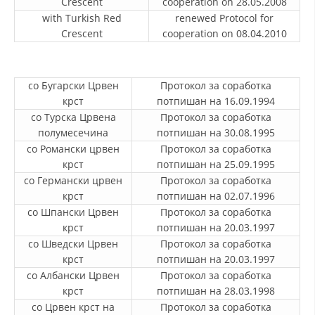
Crescent
cooperation on 28.05.2008
with Turkish Red
renewed Protocol for
DISSEMINATION
Crescent
cooperation on 08.04.2010
INTERNATIONAL HUMANITARIAN LAW
PROMOTION OF HUMAN VALUES
со Бугарски Црвен
Протокол за соработка
USE AND PROTECTION OF THE EMBLEM
крст
потпишан на 16.09.1994
со Турска Црвена
Протокол за соработка
THE SOCIAL WELFARE ACTIVITY
полумесечина
потпишан на 30.08.1995
со Романски црвен
Протокол за соработка
DISASTER PREPAREDNESS AND RESPONSE
крст
потпишан на 25.09.1995
со Германски црвен
PUBLIC RELATIONS
Протокол за соработка
крст
потпишан на 02.07.1996
RESEARCH OF PUBLIC OPINION
со Шпански Црвен
Протокол за соработка
крст
потпишан на 20.03.1997
INTERNATIONAL COOPERATION
со Шведски Црвен
Протокол за соработка
крст
потпишан на 20.03.1997
TRACING SERVICE
со Албански Црвен
Протокол за соработка
HEALTH PREVENTION
крст
потпишан на 28.03.1998
со Црвен крст на
Протокол за соработка
FIRST AID