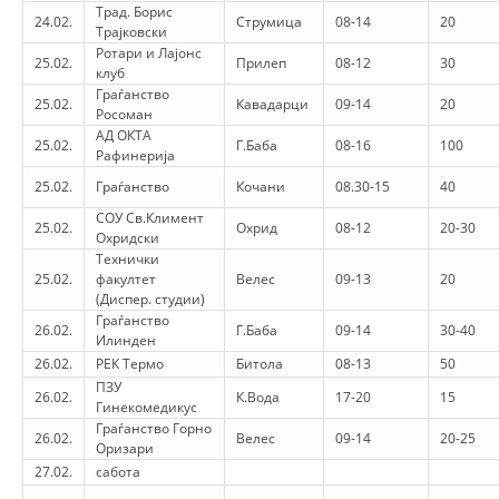
Трад. Борис
24.02.
Струмица
08-14
20
Трајковски
Ротари и Лајонс
25.02.
Прилеп
08-12
30
клуб
Граѓанство
25.02.
Кавадарци
09-14
20
Росоман
АД ОКТА
25.02.
Г.Баба
08-16
100
Рафинерија
25.02.
Граѓанство
Кочани
08.30-15
40
СОУ Св.Климент
25.02.
Охрид
08-12
20-30
Охридски
Технички
25.02.
факултет
Велес
09-13
20
(Диспер. студии)
Граѓанство
26.02.
Г.Баба
09-14
30-40
Илинден
26.02.
РЕК Термо
Битола
08-13
50
ПЗУ
26.02.
К.Вода
17-20
15
Гинекомедикус
Граѓанство Горно
26.02.
Велес
09-14
20-25
Оризари
27.02.
сабота