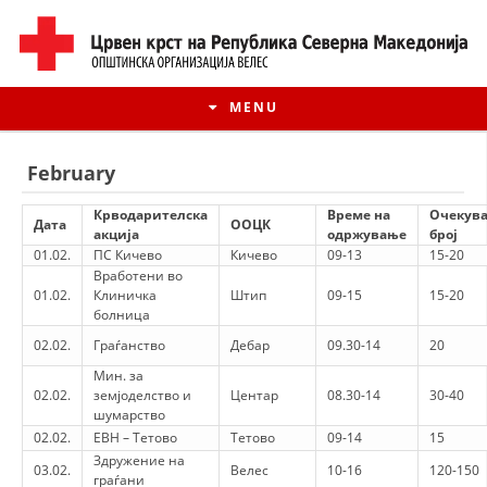
MENU
February
Крводарителска
Време на
Очекув
Дата
ООЦК
акција
одржување
број
01.02.
ПС Кичево
Кичево
09-13
15-20
Вработени во
01.02.
Клиничка
Штип
09-15
15-20
болница
02.02.
Граѓанство
Дебар
09.30-14
20
Мин. за
02.02.
земјоделство и
Центар
08.30-14
30-40
HISTORY OF MOVEMENT
шумарство
02.02.
ЕВН – Тетово
Тетово
09-14
15
HISTORY OF THE RCRM
Здружение на
03.02.
Велес
10-16
120-150
граѓани