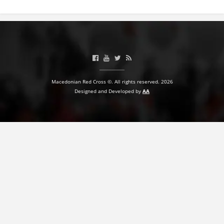
Macedonian Red Cross ©. All rights reserved. 2026
Designed and Developed by
AA