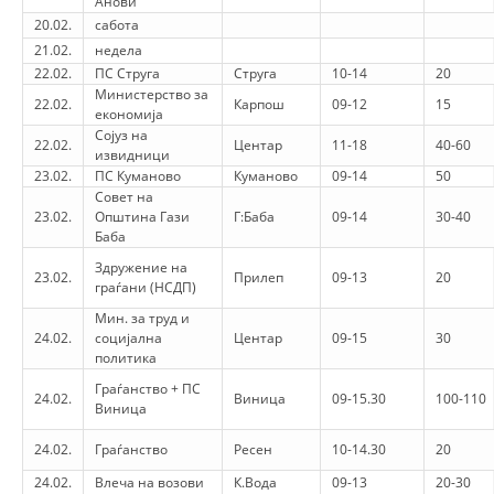
Анови
20.02.
сабота
PRESENTATIONS
21.02.
недела
22.02.
ПС Струга
Струга
10-14
20
Министерство за
22.02.
Карпош
09-12
15
економија
Сојуз на
22.02.
Центар
11-18
40-60
извидници
23.02.
ПС Куманово
Куманово
09-14
50
Совет на
23.02.
Општина Гази
Г:Баба
09-14
30-40
Баба
Здружение на
23.02.
Прилеп
09-13
20
граѓани (НСДП)
Мин. за труд и
24.02.
социјална
Центар
09-15
30
политика
Граѓанство + ПС
24.02.
Виница
09-15.30
100-110
Виница
24.02.
Граѓанство
Ресен
10-14.30
20
24.02.
Влеча на возови
К.Вода
09-13
20-30