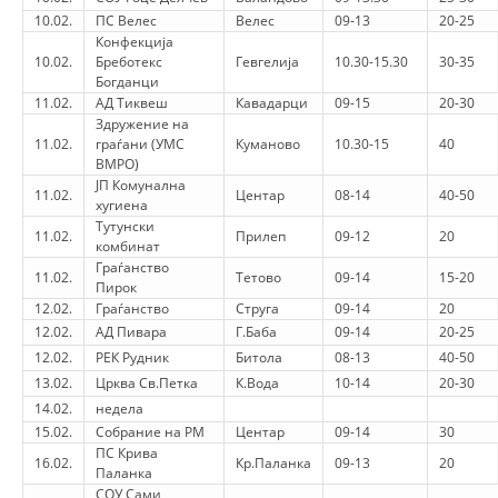
10.02.
ПС Велес
Велес
09-13
20-25
DISSEMINATION
Конфекција
10.02.
Бреботекс
Гевгелија
10.30-15.30
30-35
INTERNATIONAL HUMANITARIAN LAW
Богданци
11.02.
АД Тиквеш
Кавадарци
09-15
20-30
PROMOTION OF HUMAN VALUES
Здружение на
11.02.
граѓани (УМС
Куманово
10.30-15
40
USE AND PROTECTION OF THE EMBLEM
ВМРО)
ЈП Комунална
11.02.
Центар
08-14
40-50
THE SOCIAL WELFARE ACTIVITY
хугиена
Тутунски
11.02.
Прилеп
09-12
20
DISASTER PREPAREDNESS AND RESPONSE
комбинат
Граѓанство
11.02.
Тетово
09-14
15-20
PUBLIC RELATIONS
Пирок
12.02.
Граѓанство
Струга
09-14
20
RESEARCH OF PUBLIC OPINION
12.02.
АД Пивара
Г.Баба
09-14
20-25
12.02.
РЕК Рудник
Битола
08-13
40-50
INTERNATIONAL COOPERATION
13.02.
Црква Св.Петка
К.Вода
10-14
20-30
14.02.
недела
TRACING SERVICE
15.02.
Собрание на РМ
Центар
09-14
30
ПС Крива
HEALTH PREVENTION
16.02.
Кр.Паланка
09-13
20
Паланка
СОУ Сами
FIRST AID