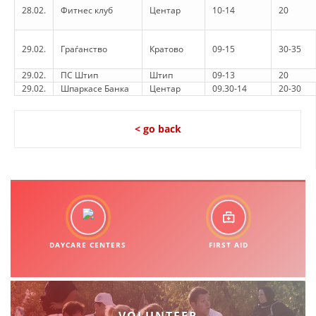
28.02.
Фитнес клуб
Центар
10-14
20
29.02.
Граѓанство
Кратово
09-15
30-35
29.02.
ПС Штип
Штип
09-13
20
29.02.
Шпаркасе Банка
Центар
09.30-14
20-30
< go back
DAYCARE CENTERS
FIRST AID