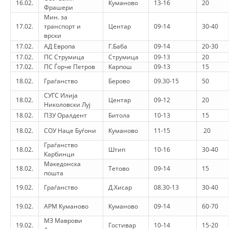
16.02.
Куманово
13-16
20
Фрашери
Мин. за
BLOOD DONATION
17.02.
транспорт и
Центар
09-14
30-40
врски
VOLUNTEER MANAGEMENT
17.02.
АД Европа
Г.Баба
09-14
20-30
17.02.
ПС Струмица
Струмица
09-13
20
17.02.
ПС Ѓорче Петров
Карпош
09-13
15
ABOUT US
18.02.
Граѓанство
Берово
09.30-15
50
СУГС Илија
18.02.
Центар
09-12
20
ACTION
Николовски Луј
18.02.
ПЗУ Оралдент
Битола
10-13
15
18.02.
СОУ Наце Буѓони
Куманово
11-15
20
Граѓанство
18.02.
Штип
10-16
30-40
Карбинци
MANUALS
Македонска
18.02.
Тетово
09-14
15
пошта
STRATEGIES
19.02.
Граѓанство
Д.Хисар
08.30-13
30-40
EDUCATIONAL AND INFORMATIVE MATERIAL
19.02.
АРМ Куманово
Куманово
09-14
60-70
МЗ Маврови
BROCHURES
19.02.
Гостивар
10-14
15-20