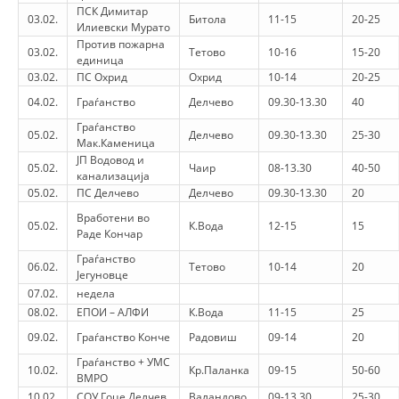
ORGANISATION STRUCTURE
ПСК Димитар
03.02.
Битола
11-15
20-25
Илиевски Мурато
CONTACT INFO
Против пожарна
03.02.
Тетово
10-16
15-20
единица
MEMBERSHIP IN PROFESSIONAL STRUCTURES
03.02.
ПС Охрид
Охрид
10-14
20-25
04.02.
Граѓанство
Делчево
09.30-13.30
40
Граѓанство
05.02.
Делчево
09.30-13.30
25-30
Мак.Каменица
LAW OF MACEDONIAN RED CROSS
ЈП Водовод и
05.02.
Чаир
08-13.30
40-50
канализација
STATUTE OF THE MRC
05.02.
ПС Делчево
Делчево
09.30-13.30
20
Вработени во
05.02.
К.Вода
12-15
15
Раде Кончар
Граѓанство
06.02.
Тетово
10-14
20
Јегуновце
ORGANIZATIONAL DEVELOPMENT
07.02.
недела
08.02.
ЕПОИ – АЛФИ
К.Вода
11-15
25
EXECUTIVE BOARD
09.02.
Граѓанство Конче
Радовиш
09-14
20
ASSEMBLY
Граѓанство + УМС
10.02.
Кр.Паланка
09-15
50-60
ВМРО
STRUCTURAL SET UP
10.02.
СОУ Гоце Делчев
Валандово
09-13.30
25-30