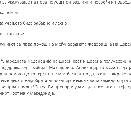
и за укажување на прва помош при различни несреќи и повред
СТРУКТУРА НА ОРГАНИЗАЦИЈАТА
ска помош
КОНТАКТ ИНФОРМАЦИИ
а учењето биде забавно и лесно
ЧЛЕНСТВО ВО ПРОФЕСИОНАЛНИ ТЕЛА
ното знаење
рачникот за прва помош на Меѓународната Федерација на Црве
ЗАКОН ЗА ЦКРМ
СТАТУТ НА ЦКРМ
еѓународната Федерација на Црвен крст и Црвена полумесечин
 поддршка од Т мобиле-Македонија. Апликацијата можете да ј
 Прва помош-Црвен крст на Р.М и бесплатно да ја инсталирате н
име дека и најдобрата апликација неможе да ја замени обукат
ње прва помош ! Затоа Ви препорачуваме да посетите некоја о
ниот крст на Р Македонија.
ОРГАНИЗАЦИЈА И РАЗВОЈ
РАКОВОДЕН ОДБОР
СОБРАНИЕ
СТРУКТУРА И ОРГАНИЗАЦИОНА ПОСТАВЕНОСТ