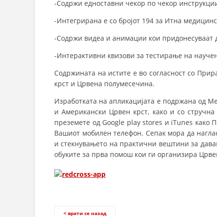
-Содржи едноставни чекор по чекор инструкци
-Интегриранa e со бројот 194 за Итна медицин
-Содржи видеа и анимации кои придонесуваат д
-Интерактивни квизови за тестирање на науче
Содржината на истите е во согласност со При
крст и Црвена полумесечина.
Изработката на апликацијата е подржана од М
и Американски Црвен крст, како и со стручна
преземете од Google play stores и iTunes како
Вашиот мобилен телефон. Сепак мора да наглас
и стекнувањето на практични вештини за дава
обуките за прва помош кои ги организира Црве
< врати се назад