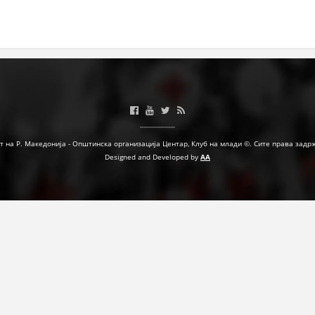
МЕЃУНАРОДНА СОРАБОТКА
ДОГОВОРИ
ЗНАЧЕЊЕ НА СЛУЖБАТА ЗА БАРАЊЕ
ФОРМУЛАРИ ЗА БАРАЊА
ЗДРАВСТВЕНО ПРЕВЕНТИВНА ДЕЈНОСТ
т на Р. Македонија - Општинска организација Центар, Клуб на млади ©. Сите права задр
Designed and Developed by
AA
ПРВА ПОМОШ
КРВОДАРИТЕЛСТВО
ИНФОРМАЦИИ ЗА БОЛЕСТИ
МЕНАЏМЕНТ НА ВОЛОНТЕРИ
ЗА НАС