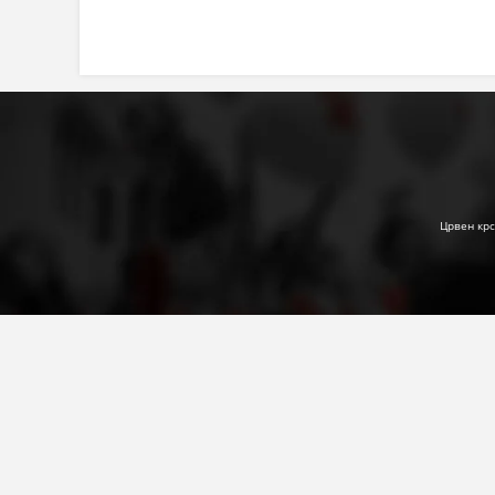
Црвен крс