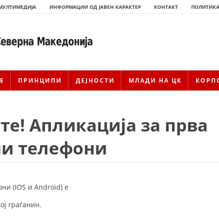
МУЛТИМЕДИЈА
ИНФОРМАЦИИ ОД ЈАВЕН КАРАКТЕР
КОНТАКТ
ПОЛИТИКА
Е
ПРИНЦИПИ
ДЕЈНОСТИ
МЛАДИ НА ЦК
КОРП
те! Апликација за прва
и телефони
ИСТОРИЈАТ НА ЦКРМ
и (IOS и Android) е
ИСТОРИЈАТ НА ДВИЖЕЊЕТО
ој граѓанин.