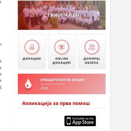
и
СТАНИ ЧЛЕН
н
ДОНАЦИИ
ONLINE
ДОНИРАЈ
а
ДОНАЦИИ
ОБЛЕКА
а
а
а
КРВОДАРИТЕЛСКИ АКЦИИ
д
2026
Апликација за прва помош