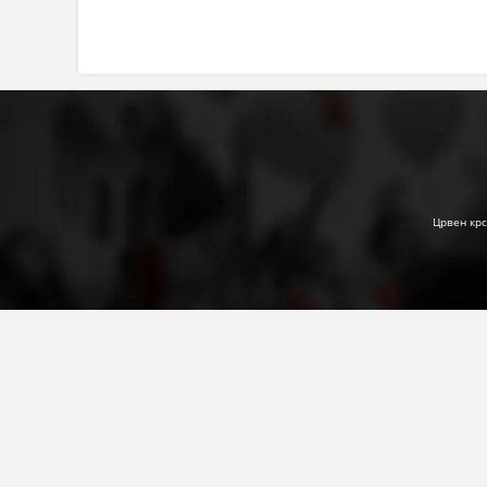
Црвен крс