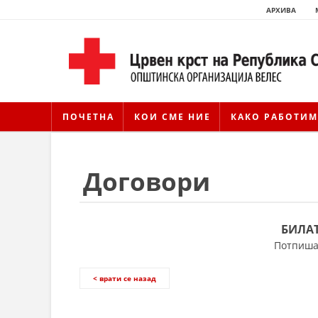
АРХИВА
ПОЧЕТНА
КОИ СМЕ НИЕ
КАКО РАБОТИМ
Договори
БИЛА
Потпишан
< врати се назад