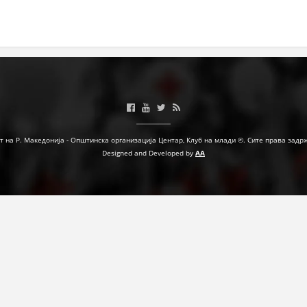
МЕЃУНАРОДНА СОРАБОТКА
ДОГОВОРИ
ЗНАЧЕЊЕ НА СЛУЖБАТА ЗА БАРАЊЕ
ФОРМУЛАРИ ЗА БАРАЊА
ЗДРАВСТВЕНО ПРЕВЕНТИВНА ДЕЈНОСТ
т на Р. Македонија - Општинска организација Центар, Клуб на млади ©. Сите права задр
Designed and Developed by
AA
ПРВА ПОМОШ
КРВОДАРИТЕЛСТВО
ИНФОРМАЦИИ ЗА БОЛЕСТИ
МЕНАЏМЕНТ НА ВОЛОНТЕРИ
ЗА НАС