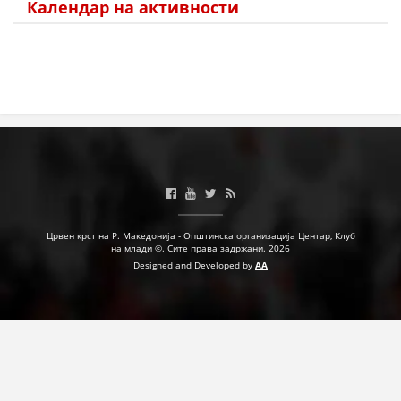
Календар на активности
МЕЃУНАРОДНА СОРАБОТКА
ДОГОВОРИ
ЗНАЧЕЊЕ НА СЛУЖБАТА ЗА БАРАЊЕ
ФОРМУЛАРИ ЗА БАРАЊА
ЗДРАВСТВЕНО ПРЕВЕНТИВНА ДЕЈНОСТ
ПРВА ПОМОШ
КРВОДАРИТЕЛСТВО
Црвен крст на Р. Македонија - Општинска организација Центар, Клуб
на млади ©. Сите права задржани. 2026
ИНФОРМАЦИИ ЗА БОЛЕСТИ
Designed and Developed by
AA
МЕНАЏМЕНТ НА ВОЛОНТЕРИ
ЗА НАС