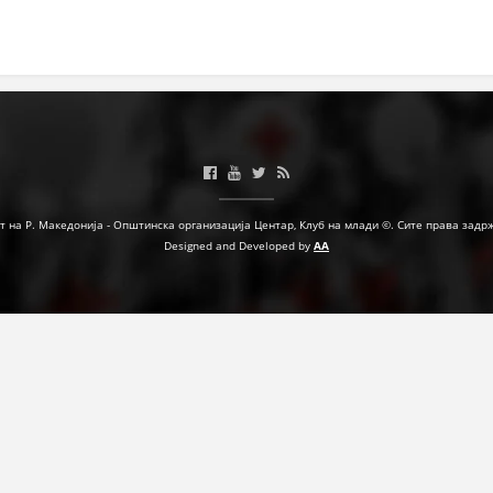
МЕЃУНАРОДНА СОРАБОТКА
ДОГОВОРИ
ЗНАЧЕЊЕ НА СЛУЖБАТА ЗА БАРАЊЕ
ФОРМУЛАРИ ЗА БАРАЊА
ЗДРАВСТВЕНО ПРЕВЕНТИВНА ДЕЈНОСТ
т на Р. Македонија - Општинска организација Центар, Клуб на млади ©. Сите права задр
Designed and Developed by
AA
ПРВА ПОМОШ
КРВОДАРИТЕЛСТВО
ИНФОРМАЦИИ ЗА БОЛЕСТИ
МЕНАЏМЕНТ НА ВОЛОНТЕРИ
ЗА НАС