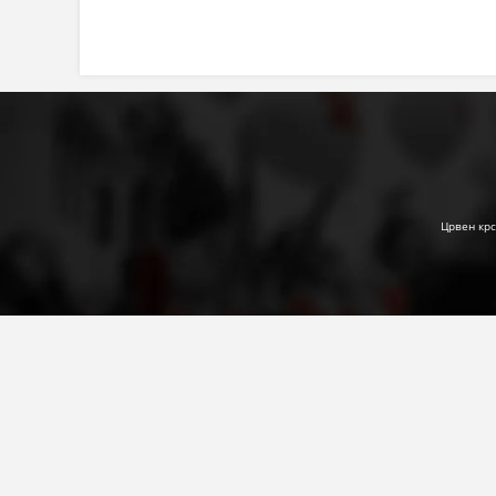
Црвен крс