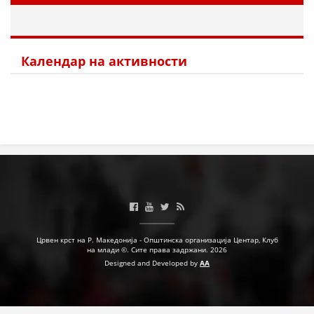
МЕЃУНАРОДНА СОРАБОТКА
ДОГОВОРИ
Календар на активности
ЗНАЧЕЊЕ НА СЛУЖБАТА ЗА БАРАЊЕ
ФОРМУЛАРИ ЗА БАРАЊА
ЗДРАВСТВЕНО ПРЕВЕНТИВНА ДЕЈНОСТ
ПРВА ПОМОШ
КРВОДАРИТЕЛСТВО
ИНФОРМАЦИИ ЗА БОЛЕСТИ
МЕНАЏМЕНТ НА ВОЛОНТЕРИ
Црвен крст на Р. Македонија - Општинска организација Центар, Клуб
на млади ©. Сите права задржани. 2026
Designed and Developed by
AA
ЗА НАС