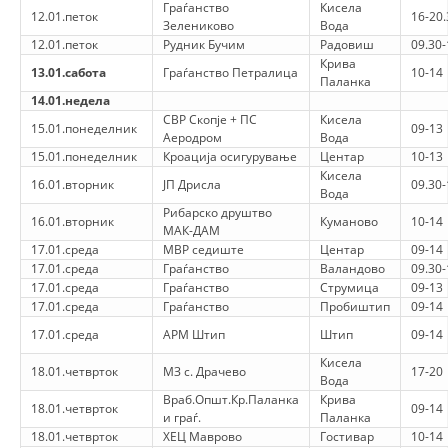
Граѓанство
Кисела
12.01.петок
16-20.
Зелениково
Вода
ДИСЕМИНАЦИЈА
12.01.петок
Рудник Бучим
Радовиш
09.30-
Крива
MЕЃУНАРОДНО ХУМАНИТАРНО ПРАВО
13.01.сабота
Граѓанство Петралица
10-14
Паланка
14.01.недела
ПРОМОЦИЈА НА ХУМАНИ ВРЕДНОСТИ
СВР Скопје + ПС
Кисела
15.01.понеделник
09-13
Аеродром
Вода
УПОТРЕБА И ЗАШТИТА НА АМБЛЕМОТ
15.01.понеделник
Кроација осигурување
Центар
10-13
Кисела
СОЦИЈАЛНО ХУМАНИТАРНА ДЕЈНОСТ
16.01.вторник
ЈП Дрисла
09.30-
Вода
Рибарско друштво
КАКО ДА ДОНИРАТЕ
16.01.вторник
Куманово
10-14
МАК-ДАМ
17.01.среда
МВР седиште
Центар
09-14
ПОДГОТВЕНОСТ И ДЕЈСТВО ПРИ КАТАСТРОФИ
17.01.среда
Граѓанство
Валандово
09.30-
17.01.среда
Граѓанство
Струмица
09-13
ТИМОВИ НА ООЦК
17.01.среда
Граѓанство
Пробиштип
09-14
СПАСИТЕЛНА СТАНИЦА ВОДНО
17.01.среда
АРМ Штип
Штип
09-14
Кисела
ПРОЕКТИ – ПОДГОТВЕНОСТ И ДЕЈСТВУВАЊЕ ПРИ КАТАСТРОФИ
18.01.четврток
МЗ с. Драчево
17-20
Вода
Враб.Општ.Кр.Паланка
Крива
ОДНОСИ СО ЈАВНОСТ
18.01.четврток
09-14
и граѓ.
Паланка
18.01.четврток
ХЕЦ Маврово
Гостивар
10-14
ИСТРАЖУВАЊЕ НА ЈАВНО МИСЛЕЊЕ