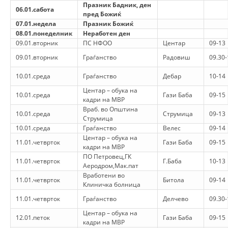
СТРУКТУРА НА ОРГАНИЗАЦИЈАТА
Празник Бадник, ден
06.01.сабота
пред Божиќ
КОНТАКТ ИНФОРМАЦИИ
07.01.недела
Празник Божиќ
08.01.понеделник
Неработен ден
ЧЛЕНСТВО ВО ПРОФЕСИОНАЛНИ ТЕЛА
09.01.вторник
ПС НФОО
Центар
09-13
09.01.вторник
Граѓанство
Радовиш
09.30-
10.01.среда
Граѓанство
Дебар
10-14
ЗАКОН ЗА ЦКРМ
Центар – обука на
10.01.среда
Гази Баба
09-15
кадри на МВР
СТАТУТ НА ЦКРМ
Враб. во Општина
10.01.среда
Струмица
09-13
Струмица
10.01.среда
Граѓанство
Велес
09-14
Центар – обука на
11.01.четврток
Гази Баба
09-15
кадри на МВР
ПО Петровец,ГК
11.01.четврток
Г.Баба
10-13
Аеродром,Мак.пат
ОРГАНИЗАЦИЈА И РАЗВОЈ
Вработени во
11.01.четврток
Битола
09-14
Клиничка болница
РАКОВОДЕН ОДБОР
11.01.четврток
Граѓанство
Делчево
09.30-
СОБРАНИЕ
Центар – обука на
12.01.петок
Гази Баба
09-15
кадри на МВР
СТРУКТУРА И ОРГАНИЗАЦИОНА ПОСТАВЕНОСТ