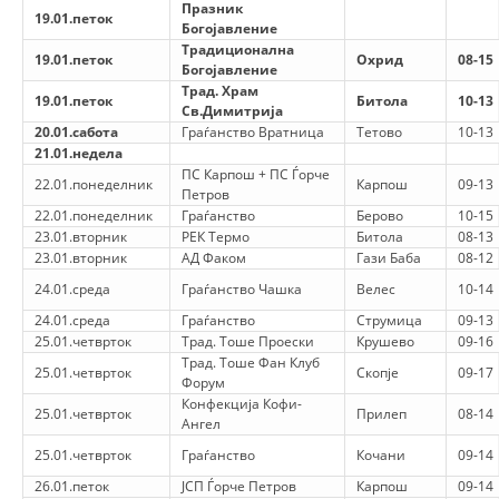
Празник
19.01.петок
Богојавление
МЕЃУНАРОДНА СОРАБОТКА
Традиционална
19.01.петок
Охрид
08-15
Богојавление
ДОГОВОРИ
Трад. Храм
19.01.петок
Битола
10-13
Св.Димитрија
ЗНАЧЕЊЕ НА СЛУЖБАТА ЗА БАРАЊЕ
20.01.сабота
Граѓанство Вратница
Тетово
10-13
21.01.недела
ФОРМУЛАРИ ЗА БАРАЊА
ПС Карпош + ПС Ѓорче
22.01.понеделник
Карпош
09-13
Петров
ЗДРАВСТВЕНО ПРЕВЕНТИВНА ДЕЈНОСТ
22.01.понеделник
Граѓанство
Берово
10-15
23.01.вторник
РЕК Термо
Битола
08-13
ПРВА ПОМОШ
23.01.вторник
АД Факом
Гази Баба
08-12
24.01.среда
Граѓанство Чашка
Велес
10-14
КРВОДАРИТЕЛСТВО
24.01.среда
Граѓанство
Струмица
09-13
ИНФОРМАЦИИ ЗА БОЛЕСТИ
25.01.четврток
Трад. Тоше Проески
Крушево
09-16
Трад. Тоше Фан Клуб
25.01.четврток
Скопје
09-17
МЕНАЏМЕНТ НА ВОЛОНТЕРИ
Форум
Конфекција Кофи-
25.01.четврток
Прилеп
08-14
Ангел
25.01.четврток
Граѓанство
Кочани
09-14
ЗА НАС
26.01.петок
ЈСП Ѓорче Петров
Карпош
09-14