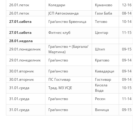
ДЕЈСТВУВАЊЕ
26.01.петок
Коледари
Куманово
12-16
26.01.петок
ЈСП Автокоманда
Гази Баба
08-14
27.01.сабота
Граѓанство Брвеница
Тетово
10-14
27.01.сабота
Фитнес клуб
Центар
11-15
ПРИРАЧНИЦИ
28.01.недела
Граѓанство + (Баргала/
29.01.понеделник
Штип
09-15
СТРАТЕГИИ
Мартина)
29.01.понеделник
Граѓанство
Кратово
09-14
ЕДУКАТИВНО ИНФОРМАТИВНИ МАТЕРИЈАЛИ
30.01.вторник
Граѓанство
Кавадарци
09-14
БРОШУРИ
30.01.вторник
ПС Гостивар
Гостивар
09-14
ПОСТЕРИ
Кисела
31.01.среда
Трад. МЗ УСЈЕ
10-15
Вода
ПРЕЗЕНТАЦИИ
31.01.среда
Граѓанство
Ресен
11-14
31.01.среда
Граѓанство
Виница
09-15