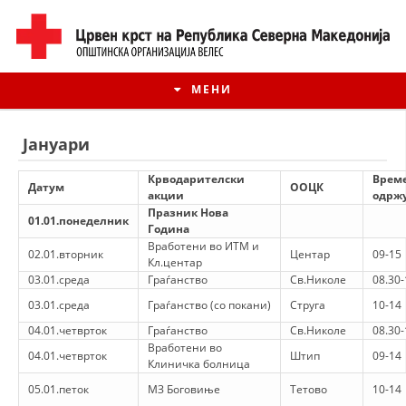
МЕНИ
Јануари
Крводарителски
Време
Датум
ООЦК
акции
одрж
Празник Нова
01.01.понеделник
Година
Вработени во ИТМ и
02.01.вторник
Центар
09-15
Кл.центар
03.01.среда
Граѓанство
Св.Николе
08.30-
03.01.среда
Граѓанство (со покани)
Струга
10-14
04.01.четврток
Граѓанство
Св.Николе
08.30-
ИСТОРИЈАТ НА ЦКРМ
Вработени во
04.01.четврток
Штип
09-14
Клиничка болница
ИСТОРИЈАТ НА ДВИЖЕЊЕТО
05.01.петок
МЗ Боговиње
Тетово
10-14