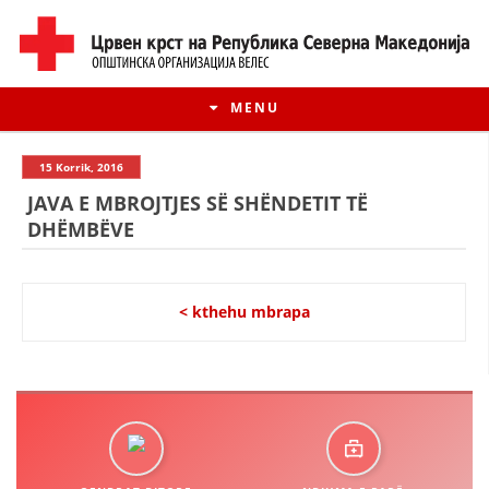
MENU
15 Korrik, 2016
JAVA E MBROJTJES SË SHËNDETIT TË
DHËMBËVE
< kthehu mbrapa
HISTORIA E LËVIZJES
HISTORIA E KRYQIT TË KUQ