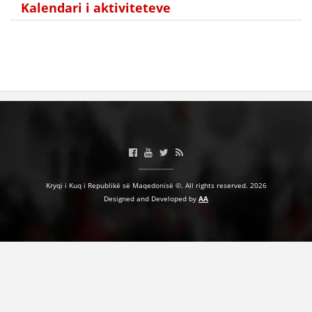
Kalendari i aktiviteteve
HULUMTIMI I OPINIONIT PUBLIK
BASHKËPUNIM NDËRKOMBËTAR
MARRËVESHJE
PROJEKTE
SHËRBIMI PËR KËRKIM
VEPRIMTARI SHËNDETËSORE PREVENTIVE
NDIHMA E PARË
Kryqi i Kuq i Republikë së Maqedonisë ©. All rights reserved. 2026
Designed and Developed by
AA
DHURIMI I GJAKUT
MENAXHIM ME VULLNETARË
KUSH JEMI NE