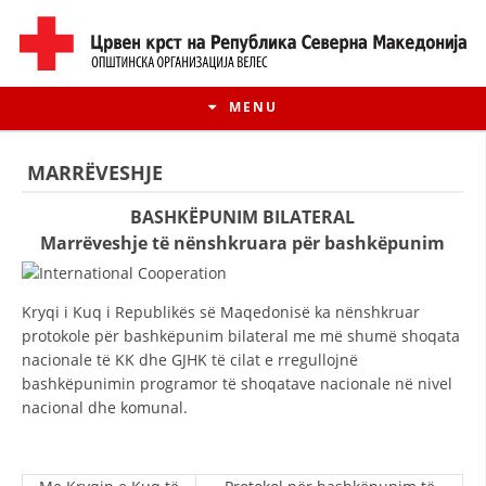
MENU
MARRËVESHJE
BASHKËPUNIM BILATERAL
Marrëveshje të nënshkruara për bashkëpunim
Kryqi i Kuq i Republikës së Maqedonisë ka nënshkruar
protokole për bashkëpunim bilateral me më shumë shoqata
nacionale të KK dhe GJHK të cilat e rregullojnë
bashkëpunimin programor të shoqatave nacionale në nivel
nacional dhe komunal.
HISTORIA E LËVIZJES
HISTORIA E KRYQIT TË KUQ