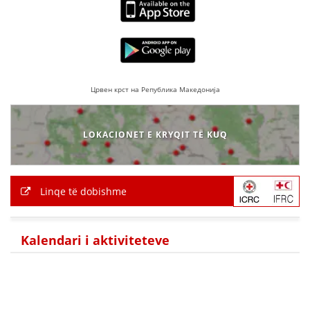
VEPRIMTARI
DORACAKË
Црвен крст на Република Македонија
STRATEGJI
LOKACIONET E KRYQIT TË KUQ
MATERIAL EDUKATIVO INFORMATIV
BROCHURES
Linqe të dobishme
PRESENTATIONS
Kalendari i aktiviteteve