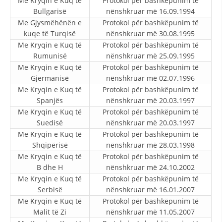
Me Kryqin e Kuq të
Protokol për bashkëpunim të
STRUKTURA E ORGANIZATËS
Bullgarisë
nënshkruar më 16.09.1994
Me Gjysmëhënën e
KONTAKT INFORMACIONE
Protokol për bashkëpunim të
kuqe të Turqisë
nënshkruar më 30.08.1995
ANËTARËSIMI NË STRUKTURAT PROFESIONALE
Me Kryqin e Kuq të
Protokol për bashkëpunim të
Rumunisë
nënshkruar më 25.09.1995
Me Kryqin e Kuq të
Protokol për bashkëpunim të
Gjermanisë
nënshkruar më 02.07.1996
LIGJI I KRYQIT TË KUQ
Me Kryqin e Kuq të
Protokol për bashkëpunim të
Spanjës
nënshkruar më 20.03.1997
STATUTI I KRYQIT TË KUQ
Me Kryqin e Kuq të
Protokol për bashkëpunim të
Suedisë
nënshkruar më 20.03.1997
Me Kryqin e Kuq të
Protokol për bashkëpunim të
Shqipërisë
nënshkruar më 28.03.1998
Me Kryqin e Kuq të
Protokol për bashkëpunim të
ORGANIZIMI DHE ZHVILLIMI
B dhe H
nënshkruar më 24.10.2002
Me Kryqin e Kuq të
Protokol për bashkëpunim të
BORDI DREJTUES
Serbisë
nënshkruar më 16.01.2007
KUVENDI
Me Kryqin e Kuq të
Protokol për bashkëpunim të
Malit të Zi
nënshkruar më 11.05.2007
STRUKTURA DHE STRUKTURA ORGANIZATIVE