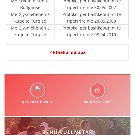
Me Kryqin e Kuq të
Protokol për bashkëpunim të
Bullgarisë
ripërtrirë më 30.05.2007
DISEMINIMI
Me Gjysmëhënën e
Protokol për bashkëpunim të
DREJTA NDERKOMBETARE HUMANITARE
kuqe të Turqisë
ripërtrirë më 28.05.2008
Me Gjysmëhënën e
Protokol për bashkëpunim të
PROMOVIMI I VLERAVE HUMANE
kuqe të Turqisë
ripërtrirë më 08.04.2010
PËRDORIMIN DHE MBROJTJEN E STEMËS
< kthehu mbrapa
SOCIALO-HUMANITARE
SI TË JEPNI DONACIONE
PËRGATITSHMËRI DHE VEPRIM GJATË KATASTROFAVE
EKIPE PËRGJIGJE DISASTER
STACIONIN E UJIT SHPËTIMIT – VODNO
QENDRAT DITORE
NDIHMA E PARË
EOK E CK
PROJEKTE
BËHU VULLNETAR
MARRDHËNJE ME PUBLIKUN