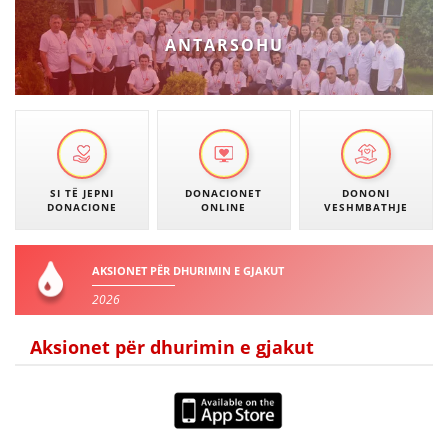
DISEMINIMI
ANTARSOHU
DREJTA NDERKOMBETARE HUMANITARE
PROMOVIMI I VLERAVE HUMANE
PËRDORIMIN DHE MBROJTJEN E STEMËS
SOCIALO-HUMANITARE
SI TË JEPNI
DONACIONET
DONONI
DONACIONE
ONLINE
VESHMBATHJE
SI TË JEPNI DONACIONE
PËRGATITSHMËRI DHE VEPRIM GJATË KATASTROFAVE
AKSIONET PËR DHURIMIN E GJAKUT
EKIPE PËRGJIGJE DISASTER
2026
STACIONIN E UJIT SHPËTIMIT – VODNO
Aksionet për dhurimin e gjakut
EOK E CK
PROJEKTE
MARRDHËNJE ME PUBLIKUN