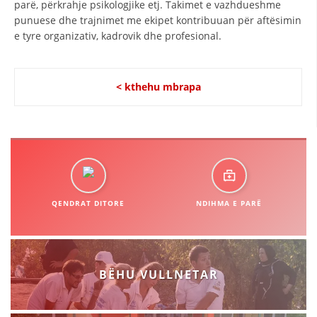
parë, përkrahje psikologjike etj. Takimet e vazhdueshme
STRUKTURA E ORGANIZATËS
punuese dhe trajnimet me ekipet kontribuuan për aftësimin
KONTAKT INFORMACIONE
e tyre organizativ, kadrovik dhe profesional.
ANËTARËSIMI NË STRUKTURAT PROFESIONALE
< kthehu mbrapa
LIGJI I KRYQIT TË KUQ
STATUTI I KRYQIT TË KUQ
QENDRAT DITORE
NDIHMA E PARË
ORGANIZIMI DHE ZHVILLIMI
BORDI DREJTUES
BËHU VULLNETAR
KUVENDI
STRUKTURA DHE STRUKTURA ORGANIZATIVE