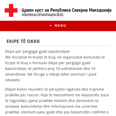
MENU
EKIPE TË OKKK
Ekipe për përgjigje gjatë katastrofave
Me iniciativë të Kryqit të Kuq, në organizatat komunale të
Kryqit të Kuq u formuan ekipe për përgjigje gjatë
katastrofave, të përbëra prej 10 vullnetarëve dhe 10
zëvendësve. Në Strugë u mbajt edhe seminari i parë
edukativ.
Ekipet kishin mundësi të përcjellin ligjërata dhe trajnime
praktike për nocion, lloje të menaxhimit me katastrofa, baza
HISTORIA E LËVIZJES
të logjistikës, pjesë praktike montim dhe demontim të
tendave, komunikime dhe informacione me ushtrime
HISTORIA E KRYQIT TË KUQ
praktike, vlerësim pata, gjatë dhe pas katastrofës, ndihmë e