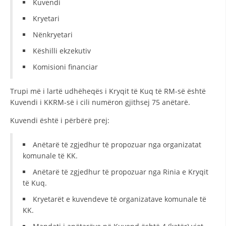
Kuvendi
STRUKTURA E ORGANIZATËS
Kryetari
KONTAKT INFORMACIONE
Nënkryetari
ANËTARËSIMI NË STRUKTURAT PROFESIONALE
Këshilli ekzekutiv
Komisioni financiar
LIGJI I KRYQIT TË KUQ
Trupi më i lartë udhëheqës i Kryqit të Kuq të RM-së është
Kuvendi i KKRM-së i cili numëron gjithsej 75 anëtarë.
STATUTI I KRYQIT TË KUQ
Kuvendi është i përbërë prej:
Anëtarë të zgjedhur të propozuar nga organizatat
komunale të KK.
ORGANIZIMI DHE ZHVILLIMI
Anëtarë të zgjedhur të propozuar nga Rinia e Kryqit
të Kuq.
BORDI DREJTUES
Kryetarët e kuvendeve të organizatave komunale të
KUVENDI
KK.
STRUKTURA DHE STRUKTURA ORGANIZATIVE