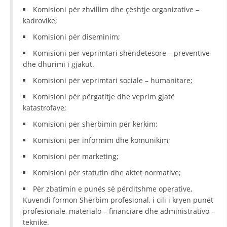
Komisioni për zhvillim dhe çështje organizative –
HULUMTIMI I OPINIONIT PUBLIK
kadrovike;
BASHKËPUNIM NDËRKOMBËTAR
Komisioni për diseminim;
Komisioni për veprimtari shëndetësore – preventive
MARRËVESHJE
dhe dhurimi i gjakut.
PROJEKTE
Komisioni për veprimtari sociale – humanitare;
SHËRBIMI PËR KËRKIM
Komisioni për përgatitje dhe veprim gjatë
katastrofave;
VEPRIMTARI SHËNDETËSORE PREVENTIVE
Komisioni për shërbimin për kërkim;
NDIHMA E PARË
Komisioni për informim dhe komunikim;
DHURIMI I GJAKUT
Komisioni për marketing;
MENAXHIM ME VULLNETARË
Komisioni për statutin dhe aktet normative;
Për zbatimin e punës së përditshme operative,
Kuvendi formon Shërbim profesional, i cili i kryen punët
profesionale, materialo – financiare dhe administrativo –
KUSH JEMI NE
teknike.