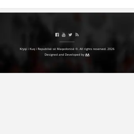
Kryqi i Kuq i Republikë së Maqedonisë ©. All rights reserved. 2026
Designed and Developed by
AA