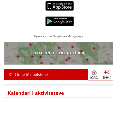
Црвен крст на Република Македонија
LOKACIONET E KRYQIT TË KUQ
Linqe të dobishme
Kalendari i aktiviteteve