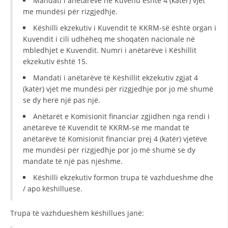
Mandati i anëtarëve në Kuvend është 4 (katër) vjet
me mundësi për rizgjedhje.
DISEMINIMI
Këshilli ekzekutiv i Kuvendit të KKRM-së është organ i
DREJTA NDERKOMBETARE HUMANITARE
Kuvendit i cili udhëheq me shoqatën nacionale në
mbledhjet e Kuvendit. Numri i anëtarëve i Këshillit
PROMOVIMI I VLERAVE HUMANE
ekzekutiv është 15.
PËRDORIMIN DHE MBROJTJEN E STEMËS
Mandati i anëtarëve të Këshillit ekzekutiv zgjat 4
(katër) vjet me mundësi për rizgjedhje por jo më shumë
SOCIALO-HUMANITARE
se dy herë një pas një.
SI TË JEPNI DONACIONE
Anëtarët e Komisionit financiar zgjidhen nga rendi i
anëtarëve të Kuvendit të KKRM-së me mandat të
PËRGATITSHMËRI DHE VEPRIM GJATË KATASTROFAVE
anëtarëve të Komisionit financiar prej 4 (katër) vjetëve
me mundësi për rizgjedhje por jo më shumë se dy
EKIPE PËRGJIGJE DISASTER
mandate të një pas njëshme.
STACIONIN E UJIT SHPËTIMIT – VODNO
Këshilli ekzekutiv formon trupa të vazhdueshme dhe
EOK E CK
/ apo këshilluese.
PROJEKTE
Trupa të vazhdueshëm këshillues janë:
MARRDHËNJE ME PUBLIKUN