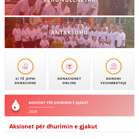
BËHU VULLNETAR
ANTARSOHU
SI TË JEPNI
DONACIONET
DONONI
DONACIONE
ONLINE
VESHMBATHJE
AKSIONET PËR DHURIMIN E GJAKUT
2026
Aksionet për dhurimin e gjakut