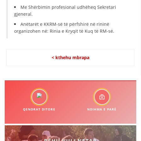
VEPRIMTARI
Me Shërbimin profesional udhëheq Sekretari
gjeneral.
Anëtarët e KKRM-së të përfshirë në rininë
organizohen në: Rinia e Kryqit të Kuq të RM-së.
DORACAKË
STRATEGJI
< kthehu mbrapa
MATERIAL EDUKATIVO INFORMATIV
BROCHURES
PRESENTATIONS
QENDRAT DITORE
NDIHMA E PARË