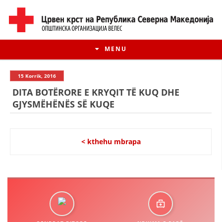
MENU
15 Korrik, 2016
DITA BOTËRORE E KRYQIT TË KUQ DHE
GJYSMËHËNËS SË KUQE
< kthehu mbrapa
HISTORIA E LËVIZJES
HISTORIA E KRYQIT TË KUQ