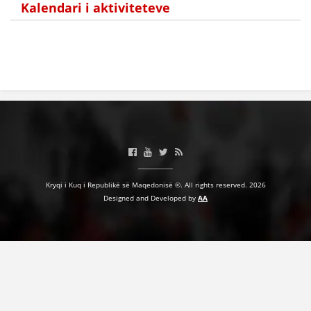
Kalendari i aktiviteteve
HULUMTIMI I OPINIONIT PUBLIK
BASHKËPUNIM NDËRKOMBËTAR
MARRËVESHJE
PROJEKTE
SHËRBIMI PËR KËRKIM
VEPRIMTARI SHËNDETËSORE PREVENTIVE
NDIHMA E PARË
Kryqi i Kuq i Republikë së Maqedonisë ©. All rights reserved. 2026
Designed and Developed by
AA
DHURIMI I GJAKUT
MENAXHIM ME VULLNETARË
KUSH JEMI NE