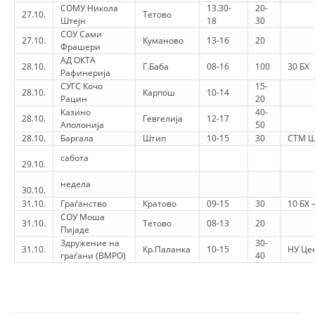
СОМУ Никола
13.30-
20-
27.10.
Тетово
Штејн
18
30
СОУ Сами
27.10.
Куманово
13-16
20
Фрашери
АД ОКТА
28.10.
Г.Баба
08-16
100
30 БХ
Рафинерија
СУГС Кочо
15-
28.10.
Карпош
10-14
Рацин
20
Казино
40-
28.10.
Гевгелија
12-17
Аполонија
50
28.10.
Баргала
Штип
10-15
30
СТМ Ш
сабота
29.10.
недела
30.10.
31.10.
Граѓанство
Кратово
09-15
30
10 БХ
СОУ Моша
31.10.
Тетово
08-13
20
Пијаде
Здружение на
30-
31.10.
Кр.Паланка
10-15
НУ Цен
граѓани (ВМРО)
40