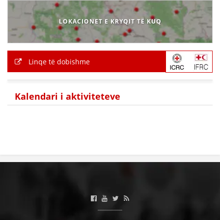
LOKACIONET E KRYQIT TË KUQ
Linqe të dobishme
Kalendari i aktiviteteve