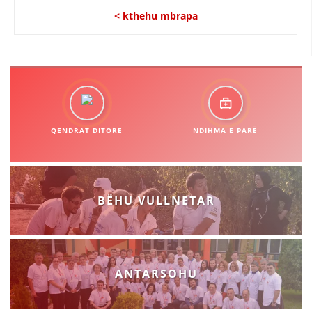
< kthehu mbrapa
QENDRAT DITORE
NDIHMA E PARË
BËHU VULLNETAR
ANTARSOHU