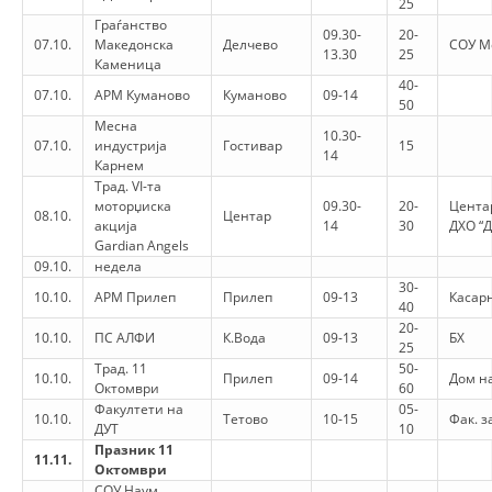
25
Граѓанство
DISEMINIMI
09.30-
20-
07.10.
Македонска
Делчево
СОУ М
13.30
25
Каменица
DREJTA NDERKOMBETARE HUMANITARE
40-
07.10.
АРМ Куманово
Куманово
09-14
50
PROMOVIMI I VLERAVE HUMANE
Месна
10.30-
07.10.
индустрија
Гостивар
15
PËRDORIMIN DHE MBROJTJEN E STEMËS
14
Карнем
Трад. VI-та
SOCIALO-HUMANITARE
моторџиска
09.30-
20-
Цента
08.10.
Центар
акција
14
30
ДХО “
SI TË JEPNI DONACIONE
Gardian Angels
09.10.
недела
PËRGATITSHMËRI DHE VEPRIM GJATË KATASTROFAVE
30-
10.10.
АРМ Прилеп
Прилеп
09-13
Касар
40
EKIPE PËRGJIGJE DISASTER
20-
10.10.
ПС АЛФИ
К.Вода
09-13
БХ
25
STACIONIN E UJIT SHPËTIMIT – VODNO
Трад. 11
50-
10.10.
Прилеп
09-14
Дом на
Октомври
60
EOK E CK
Факултети на
05-
10.10.
Тетово
10-15
Фак. з
ДУТ
10
PROJEKTE
Празник 11
11.11.
Октомври
MARRDHËNJE ME PUBLIKUN
СОУ Наум