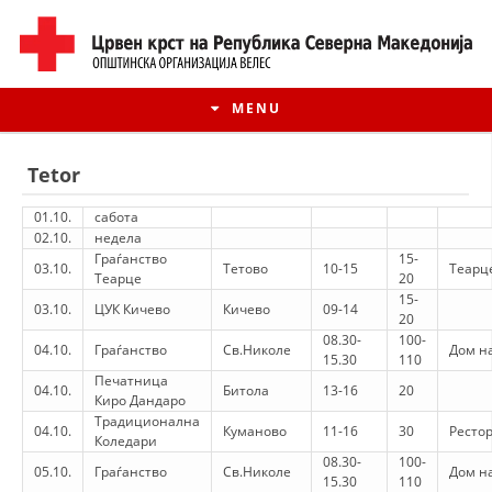
MENU
Tetor
01.10.
сабота
02.10.
недела
Граѓанство
15-
03.10.
Тетово
10-15
Теарц
Теарце
20
15-
03.10.
ЦУК Кичево
Кичево
09-14
20
08.30-
100-
04.10.
Граѓанство
Св.Николе
Дом на
15.30
110
Печатница
04.10.
Битола
13-16
20
Киро Дандаро
HISTORIA E LËVIZJES
Традиционална
04.10.
Куманово
11-16
30
Ресто
Коледари
HISTORIA E KRYQIT TË KUQ
08.30-
100-
05.10.
Граѓанство
Св.Николе
Дом на
15.30
110