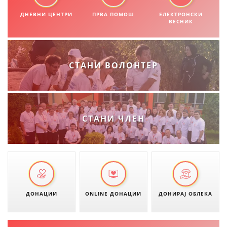
СТРУКТУРА НА ОРГАНИЗАЦИЈАТА
ДНЕВНИ ЦЕНТРИ
ПРВА ПОМОШ
ЕЛЕКТРОНСКИ
ВЕСНИК
КОНТАКТ ИНФОРМАЦИИ
ЧЛЕНСТВО ВО ПРОФЕСИОНАЛНИ ТЕЛА
СТАНИ ВОЛОНТЕР
ЗАКОН ЗА ЦКРМ
СТАТУТ НА ЦКРМ
СТАНИ ЧЛЕН
ОРГАНИЗАЦИЈА И РАЗВОЈ
РАКОВОДЕН ОДБОР
ДОНАЦИИ
ONLINE ДОНАЦИИ
ДОНИРАЈ ОБЛЕКА
СОБРАНИЕ
СТРУКТУРА И ОРГАНИЗАЦИОНА ПОСТАВЕНОСТ