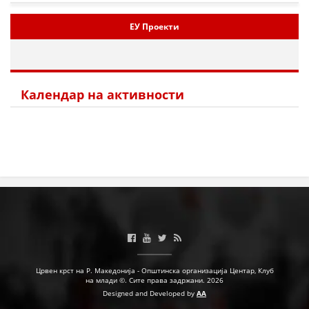
МЕЃУНАРОДНА СОРАБОТКА
ЕУ Проекти
ДОГОВОРИ
ЗНАЧЕЊЕ НА СЛУЖБАТА ЗА БАРАЊЕ
Календар на активности
ФОРМУЛАРИ ЗА БАРАЊА
ЗДРАВСТВЕНО ПРЕВЕНТИВНА ДЕЈНОСТ
ПРВА ПОМОШ
КРВОДАРИТЕЛСТВО
ИНФОРМАЦИИ ЗА БОЛЕСТИ
МЕНАЏМЕНТ НА ВОЛОНТЕРИ
Црвен крст на Р. Македонија - Општинска организација Центар, Клуб
на млади ©. Сите права задржани. 2026
ЗА НАС
Designed and Developed by
AA