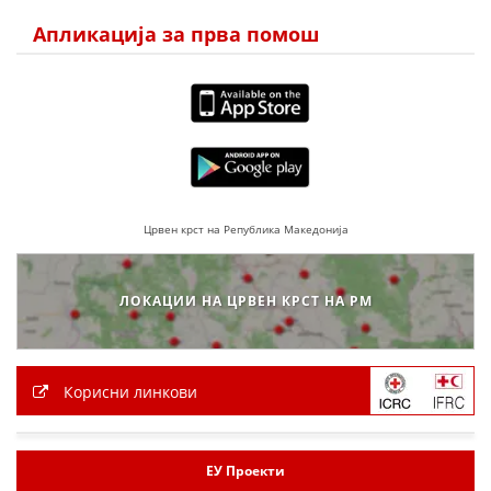
ДЕЈСТВУВАЊЕ
Апликација за прва помош
ПРИРАЧНИЦИ
СТРАТЕГИИ
ЕДУКАТИВНО ИНФОРМАТИВНИ МАТЕРИЈАЛИ
Црвен крст на Република Македонија
БРОШУРИ
ЛОКАЦИИ НА ЦРВЕН КРСТ НА РМ
ПОСТЕРИ
ПРЕЗЕНТАЦИИ
Корисни линкови
ЕУ Проекти