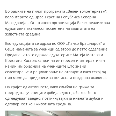
СТРУКТУРА НА ОРГАНИЗАЦИЈАТА
Во рамките на пилот-програмата „Зелен волонтеризам“,
КОНТАКТ ИНФОРМАЦИИ
волонтерите од Црвен крст на Република Северна
ЧЛЕНСТВО ВО ПРОФЕСИОНАЛНИ ТЕЛА
Македонија – Општинска организација Велес реализираа
едукативна активност посветена на заштитата на
животната средина.
ЗАКОН ЗА ЦКРМ
Еко-едукацијата се одржа во ООУ „Панко Брашнаров“ и
беше наменета за ученици од второ до петто одделение.
СТАТУТ НА ЦКРМ
Предавањето го одржаа едукаторите Матеја Матева и
Кристина Костовска, кои на интересен и интерактивен
начин им објаснија на учениците што значи
селектирање и рециклирање на отпадот и како секој од
нив може да придонесе за почиста и поздрава околина.
ОРГАНИЗАЦИЈА И РАЗВОЈ
На крајот од активноста, како симбол на грижа за
природата, учениците добија едно цвеќе кое ќе го
РАКОВОДЕН ОДБОР
одгледуваат заедно, поттикнувајќи ја нивната љубов и
одговорност кон животната средина.
СОБРАНИЕ
СТРУКТУРА И ОРГАНИЗАЦИОНА ПОСТАВЕНОСТ