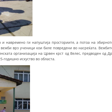
МЕЃУНАРОДНА СОРАБОТКА
ДОГОВОРИ
ЗНАЧЕЊЕ НА СЛУЖБАТА ЗА БАРАЊЕ
ФОРМУЛАРИ ЗА БАРАЊА
но и навремено ги напуштија просториите, а потоа на збирнот
ЗДРАВСТВЕНО ПРЕВЕНТИВНА ДЕЈНОСТ
 вежби врз ученици кои биле повредени во насреќата. Вежбит
нската организација на Црвен крст од Велес, предводен од Др
ПРВА ПОМОШ
5-годишно искуство во областа.
КРВОДАРИТЕЛСТВО
ИНФОРМАЦИИ ЗА БОЛЕСТИ
МЕНАЏМЕНТ НА ВОЛОНТЕРИ
ЗА НАС