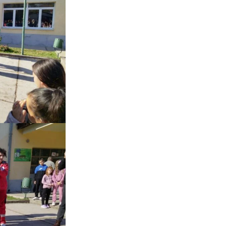
ДИСЕМИНАЦИЈА
MЕЃУНАРОДНО ХУМАНИТАРНО ПРАВО
ПРОМОЦИЈА НА ХУМАНИ ВРЕДНОСТИ
УПОТРЕБА И ЗАШТИТА НА АМБЛЕМОТ
СОЦИЈАЛНО ХУМАНИТАРНА ДЕЈНОСТ
КАКО ДА ДОНИРАТЕ
ПОДГОТВЕНОСТ И ДЕЈСТВО ПРИ КАТАСТРОФИ
ТИМОВИ НА ООЦК
СПАСИТЕЛНА СТАНИЦА ВОДНО
ПРОЕКТИ – ПОДГОТВЕНОСТ И ДЕЈСТВУВАЊЕ ПРИ КАТАСТРОФИ
ОДНОСИ СО ЈАВНОСТ
ИСТРАЖУВАЊЕ НА ЈАВНО МИСЛЕЊЕ