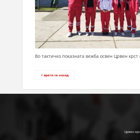
Во тактичко показната вежба освен Црвен крст
< врати се назад
Црвен крс