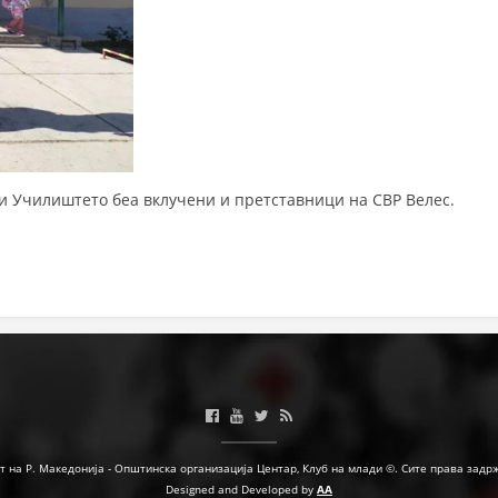
ДЕЈСТВУВАЊЕ
ПРИРАЧНИЦИ
СТРАТЕГИИ
 и Училиштето беа вклучени и претставници на СВР Велес.
ЕДУКАТИВНО ИНФОРМАТИВНИ МАТЕРИЈАЛИ
БРОШУРИ
ПОСТЕРИ
ПРЕЗЕНТАЦИИ
т на Р. Македонија - Општинска организација Центар, Клуб на млади ©. Сите права задр
Designed and Developed by
AA