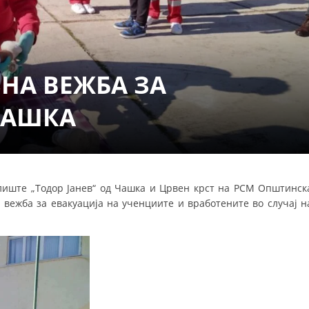
СТРУКТУРА НА ОРГАНИЗАЦИЈАТА
КОНТАКТ ИНФОРМАЦИИ
ЧЛЕНСТВО ВО ПРОФЕСИОНАЛНИ ТЕЛА
НА ВЕЖБА ЗА
ЧАШКА
ЗАКОН ЗА ЦКРМ
СТАТУТ НА ЦКРМ
лиште „Тодор Јанев“ од Чашка и Црвен крст на РСМ Општинск
 вежба за евакуација на ученциите и вработените во случај н
ОРГАНИЗАЦИЈА И РАЗВОЈ
РАКОВОДЕН ОДБОР
СОБРАНИЕ
СТРУКТУРА И ОРГАНИЗАЦИОНА ПОСТАВЕНОСТ