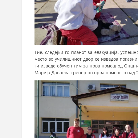
Тие, следејки го планот за евакуација, успеш
место во училишниот двор се изведоа показни
ги изведе обучен тим за прва помош од Општи
Марија Давчева тренер по прва помош со над 2