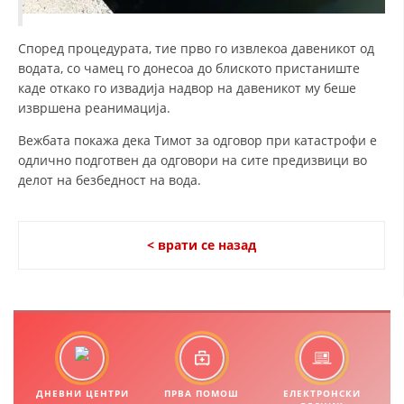
МЕЃУНАРОДНА СОРАБОТКА
Според процедурата, тие прво го извлекоа давеникот од
ДОГОВОРИ
водата, со чамец го донесоа до блиското пристаниште
каде откако го извадија надвор на давеникот му беше
ЗНАЧЕЊЕ НА СЛУЖБАТА ЗА БАРАЊЕ
извршена реанимација.
ФОРМУЛАРИ ЗА БАРАЊА
Вежбата покажа дека Тимот за одговор при катастрофи е
одлично подготвен да одговори на сите предизвици во
ЗДРАВСТВЕНО ПРЕВЕНТИВНА ДЕЈНОСТ
делот на безбедност на вода.
ПРВА ПОМОШ
КРВОДАРИТЕЛСТВО
< врати се назад
ИНФОРМАЦИИ ЗА БОЛЕСТИ
МЕНАЏМЕНТ НА ВОЛОНТЕРИ
ЗА НАС
ДНЕВНИ ЦЕНТРИ
ПРВА ПОМОШ
ЕЛЕКТРОНСКИ