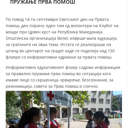
ПРУЖАЊЕ ПРВА ПОМОШ
СТРУКТУРА НА ОРГАНИЗАЦИЈАТА
КОНТАКТ ИНФОРМАЦИИ
По повод 14-ти септември Светскиот ден на Првата
ЧЛЕНСТВО ВО ПРОФЕСИОНАЛНИ ТЕЛА
помош, ден порано, еден тим од волонтери на Клубот на
млади при Црвен крст на Република Македонија
Општинска организација Велес изврши мала едукација
за граѓаните на оваа тема. Истата се реализраше на
ЗАКОН ЗА ЦКРМ
штанд во центарот на градот каде се поделија над 150
флаери со информативни одржини за првата помош.
СТАТУТ НА ЦКРМ
Информативно едукативниот флаер содржи информации
за правилно пружање прва помош во ситуација кога
имаме лице со скршеница, крварење, безсознание, за
реанимација, совети за Прва помош и слично.
ОРГАНИЗАЦИЈА И РАЗВОЈ
РАКОВОДЕН ОДБОР
СОБРАНИЕ
СТРУКТУРА И ОРГАНИЗАЦИОНА ПОСТАВЕНОСТ