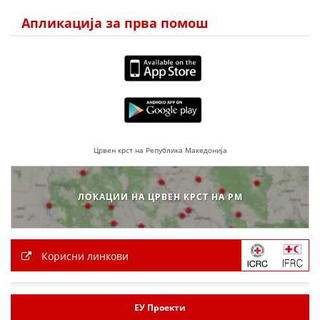
ДЕЈСТВУВАЊЕ
Апликација за прва помош
ПРИРАЧНИЦИ
СТРАТЕГИИ
ЕДУКАТИВНО ИНФОРМАТИВНИ МАТЕРИЈАЛИ
Црвен крст на Република Македонија
БРОШУРИ
ЛОКАЦИИ НА ЦРВЕН КРСТ НА РМ
ПОСТЕРИ
ПРЕЗЕНТАЦИИ
Корисни линкови
ЕУ Проекти