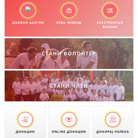
МЕЃУНАРОДНА СОРАБОТКА
ДОГОВОРИ
ДНЕВНИ ЦЕНТРИ
ПРВА ПОМОШ
ЕЛЕКТРОНСКИ
ВЕСНИК
ЗНАЧЕЊЕ НА СЛУЖБАТА ЗА БАРАЊЕ
ФОРМУЛАРИ ЗА БАРАЊА
СТАНИ ВОЛОНТЕР
ЗДРАВСТВЕНО ПРЕВЕНТИВНА ДЕЈНОСТ
ПРВА ПОМОШ
КРВОДАРИТЕЛСТВО
СТАНИ ЧЛЕН
ИНФОРМАЦИИ ЗА БОЛЕСТИ
МЕНАЏМЕНТ НА ВОЛОНТЕРИ
ЗА НАС
ДОНАЦИИ
ONLINE ДОНАЦИИ
ДОНИРАЈ ОБЛЕКА