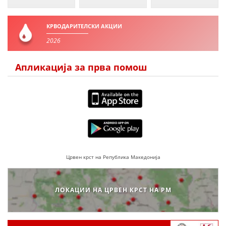
ДЕЈСТВУВАЊЕ
КРВОДАРИТЕЛСКИ АКЦИИ
2026
Апликација за прва помош
ПРИРАЧНИЦИ
СТРАТЕГИИ
ЕДУКАТИВНО ИНФОРМАТИВНИ МАТЕРИЈАЛИ
БРОШУРИ
ПОСТЕРИ
Црвен крст на Република Македонија
ПРЕЗЕНТАЦИИ
ЛОКАЦИИ НА ЦРВЕН КРСТ НА РМ