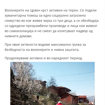
СТРУКТУРА НА ОРГАНИЗАЦИЈАТА
Волонерите на Црвен крст активни на терен. Се подели
КОНТАКТ ИНФОРМАЦИИ
хуманитарна помош за едно социјално загрозено
ЧЛЕНСТВО ВО ПРОФЕСИОНАЛНИ ТЕЛА
семејство во кое живее мајка со три деца, а се обезбедија
со одредени прехрамбени производи и лица кои живеат
во самоизолација и не смеат да излегуваат надвор од
нивните домови.
ЗАКОН ЗА ЦКРМ
При овие актвности водиме максимална грижа за
СТАТУТ НА ЦКРМ
безбедноста на волонерите и нивна заштита.
Продолжуваме активно и во наредниот период.
ОРГАНИЗАЦИЈА И РАЗВОЈ
РАКОВОДЕН ОДБОР
СОБРАНИЕ
СТРУКТУРА И ОРГАНИЗАЦИОНА ПОСТАВЕНОСТ