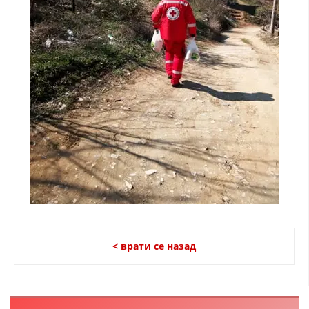
ДИСЕМИНАЦИЈА
MЕЃУНАРОДНО ХУМАНИТАРНО ПРАВО
ПРОМОЦИЈА НА ХУМАНИ ВРЕДНОСТИ
УПОТРЕБА И ЗАШТИТА НА АМБЛЕМОТ
СОЦИЈАЛНО ХУМАНИТАРНА ДЕЈНОСТ
КАКО ДА ДОНИРАТЕ
ПОДГОТВЕНОСТ И ДЕЈСТВО ПРИ КАТАСТРОФИ
ТИМОВИ НА ООЦК
СПАСИТЕЛНА СТАНИЦА ВОДНО
< врати се назад
ПРОЕКТИ – ПОДГОТВЕНОСТ И ДЕЈСТВУВАЊЕ ПРИ КАТАСТРОФИ
ОДНОСИ СО ЈАВНОСТ
ИСТРАЖУВАЊЕ НА ЈАВНО МИСЛЕЊЕ