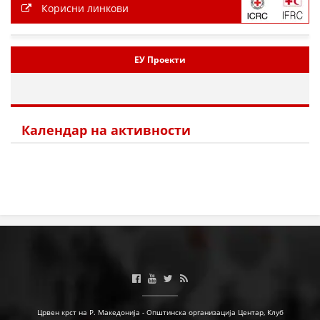
Корисни линкови
ЕУ Проекти
Календар на активности
Црвен крст на Р. Македонија - Општинска организација Центар, Клуб