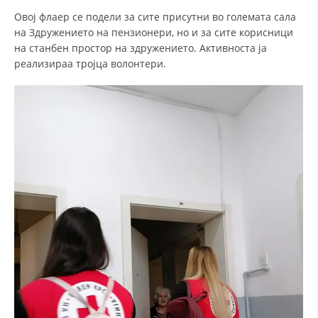
Овој флаер се подели за сите присутни во големата сала
ДИСЕМИНАЦИЈА
на Здружението на пензионери, но и за сите корисници
на станбен простор на здружението. Активноста ја
MЕЃУНАРОДНО ХУМАНИТАРНО ПРАВО
реализираа тројца волонтери.
ПРОМОЦИЈА НА ХУМАНИ ВРЕДНОСТИ
УПОТРЕБА И ЗАШТИТА НА АМБЛЕМОТ
СОЦИЈАЛНО ХУМАНИТАРНА ДЕЈНОСТ
КАКО ДА ДОНИРАТЕ
ПОДГОТВЕНОСТ И ДЕЈСТВО ПРИ КАТАСТРОФИ
ТИМОВИ НА ООЦК
СПАСИТЕЛНА СТАНИЦА ВОДНО
ПРОЕКТИ – ПОДГОТВЕНОСТ И ДЕЈСТВУВАЊЕ ПРИ КАТАСТРОФИ
ОДНОСИ СО ЈАВНОСТ
ИСТРАЖУВАЊЕ НА ЈАВНО МИСЛЕЊЕ