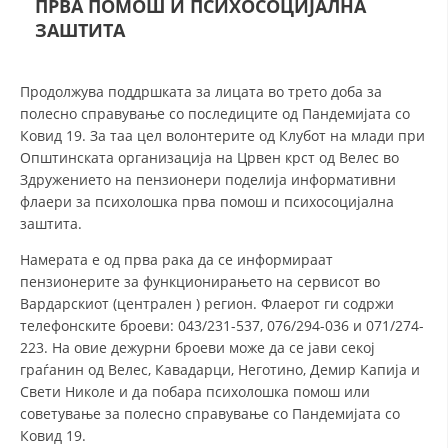
ПРВА ПОМОШ И ПСИХОСОЦИЈАЛНА
СТРУКТУРА НА ОРГАНИЗАЦИЈАТА
ЗАШТИТА
КОНТАКТ ИНФОРМАЦИИ
ЧЛЕНСТВО ВО ПРОФЕСИОНАЛНИ ТЕЛА
Продолжува поддршката за лицата во трето доба за
полесно справување со последиците од Пандемијата со
Ковид 19. За таа цел волонтерите од Клубот на млади при
Општинската организација на Црвен крст од Велес во
ЗАКОН ЗА ЦКРМ
Здружението на пензионери поделија информативни
флаери за психолошка прва помош и психосоцијална
СТАТУТ НА ЦКРМ
заштита.
Намерата е од прва рака да се информираат
пензионерите за функционирањето на сервисот во
Вардарскиот (централен ) регион. Флаерот ги содржи
телефонските броеви: 043/231-537, 076/294-036 и 071/274-
ОРГАНИЗАЦИЈА И РАЗВОЈ
223. На овие дежурни броеви може да се јави секој
РАКОВОДЕН ОДБОР
граѓанин од Велес, Кавадарци, Неготино, Демир Капија и
Свети Николе и да побара психолошка помош или
СОБРАНИЕ
советување за полесно справување со Пандемијата со
Ковид 19.
СТРУКТУРА И ОРГАНИЗАЦИОНА ПОСТАВЕНОСТ