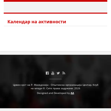
МЕЃУНАРОДНА СОРАБОТКА
ДОГОВОРИ
Календар на активности
ЗНАЧЕЊЕ НА СЛУЖБАТА ЗА БАРАЊЕ
ФОРМУЛАРИ ЗА БАРАЊА
ЗДРАВСТВЕНО ПРЕВЕНТИВНА ДЕЈНОСТ
ПРВА ПОМОШ
КРВОДАРИТЕЛСТВО
ИНФОРМАЦИИ ЗА БОЛЕСТИ
МЕНАЏМЕНТ НА ВОЛОНТЕРИ
Црвен крст на Р. Македонија - Општинска организација Центар, Клуб
на млади ©. Сите права задржани. 2026
Designed and Developed by
AA
ЗА НАС