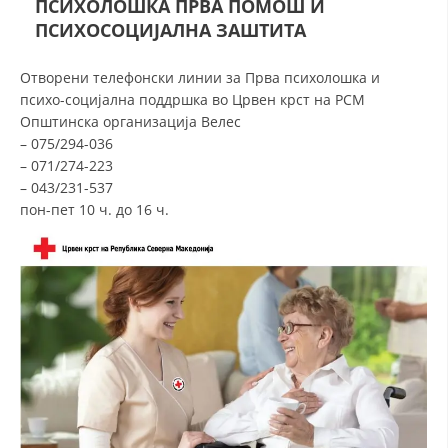
ПСИХОЛОШКА ПРВА ПОМОШ И
СТРУКТУРА НА ОРГАНИЗАЦИЈАТА
ПСИХОСОЦИЈАЛНА ЗАШТИТА
КОНТАКТ ИНФОРМАЦИИ
Отворени телефонски линии за Прва психолошка и
ЧЛЕНСТВО ВО ПРОФЕСИОНАЛНИ ТЕЛА
психо-социјална поддршка во Црвен крст на РСМ
Општинска организација Велес
– 075/294-036
– 071/274-223
ЗАКОН ЗА ЦКРМ
– 043/231-537
СТАТУТ НА ЦКРМ
пон-пет 10 ч. до 16 ч.
ОРГАНИЗАЦИЈА И РАЗВОЈ
РАКОВОДЕН ОДБОР
СОБРАНИЕ
СТРУКТУРА И ОРГАНИЗАЦИОНА ПОСТАВЕНОСТ