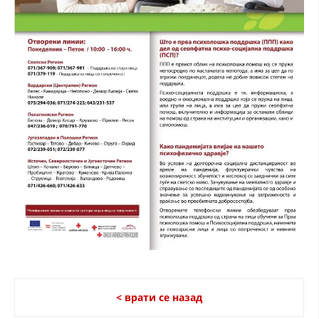
ДИСЕМИНАЦИЈА
MЕЃУНАРОДНО ХУМАНИТАРНО ПРАВО
ПРОМОЦИЈА НА ХУМАНИ ВРЕДНОСТИ
УПОТРЕБА И ЗАШТИТА НА АМБЛЕМОТ
СОЦИЈАЛНО ХУМАНИТАРНА ДЕЈНОСТ
КАКО ДА ДОНИРАТЕ
ПОДГОТВЕНОСТ И ДЕЈСТВО ПРИ КАТАСТРОФИ
ТИМОВИ НА ООЦК
СПАСИТЕЛНА СТАНИЦА ВОДНО
ПРОЕКТИ – ПОДГОТВЕНОСТ И ДЕЈСТВУВАЊЕ ПРИ КАТАСТРОФИ
ОДНОСИ СО ЈАВНОСТ
< врати се назад
ИСТРАЖУВАЊЕ НА ЈАВНО МИСЛЕЊЕ