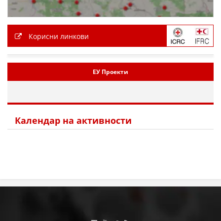
Корисни линкови
ЕУ Проекти
Календар на активности