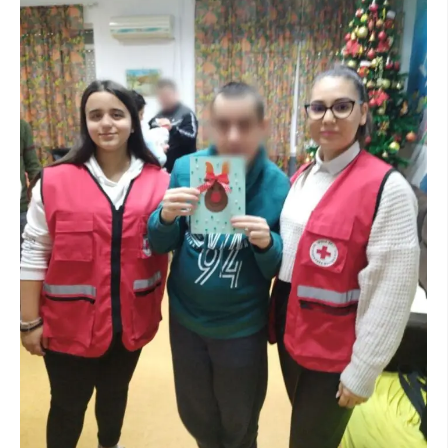
ДИСЕМИНАЦИЈА
MЕЃУНАРОДНО ХУМАНИТАРНО ПРАВО
ПРОМОЦИЈА НА ХУМАНИ ВРЕДНОСТИ
УПОТРЕБА И ЗАШТИТА НА АМБЛЕМОТ
СОЦИЈАЛНО ХУМАНИТАРНА ДЕЈНОСТ
КАКО ДА ДОНИРАТЕ
ПОДГОТВЕНОСТ И ДЕЈСТВО ПРИ КАТАСТРОФИ
ТИМОВИ НА ООЦК
СПАСИТЕЛНА СТАНИЦА ВОДНО
ПРОЕКТИ – ПОДГОТВЕНОСТ И ДЕЈСТВУВАЊЕ ПРИ КАТАСТРОФИ
ОДНОСИ СО ЈАВНОСТ
ИСТРАЖУВАЊЕ НА ЈАВНО МИСЛЕЊЕ