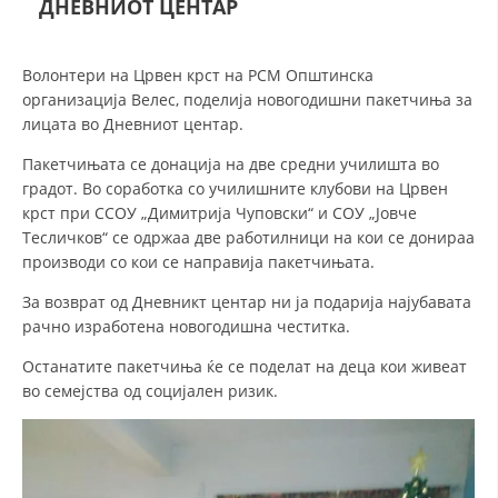
ДНЕВНИОТ ЦЕНТАР
СТРУКТУРА НА ОРГАНИЗАЦИЈАТА
КОНТАКТ ИНФОРМАЦИИ
Волонтери на Црвен крст на РСМ Општинска
ЧЛЕНСТВО ВО ПРОФЕСИОНАЛНИ ТЕЛА
организација Велес, поделија новогодишни пакетчиња за
лицата во Дневниот центар.
Пакетчињата се донација на две средни училишта во
ЗАКОН ЗА ЦКРМ
градот. Во соработка со училишните клубови на Црвен
крст при ССОУ „Димитрија Чуповски“ и СОУ „Јовче
СТАТУТ НА ЦКРМ
Тесличков“ се одржаа две работилници на кои се донираа
производи со кои се направија пакетчињата.
За возврат од Дневникт центар ни ја подарија најубавата
рачно изработена новогодишна честитка.
ОРГАНИЗАЦИЈА И РАЗВОЈ
Останатите пакетчиња ќе се поделат на деца кои живеат
во семејства од социјален ризик.
РАКОВОДЕН ОДБОР
СОБРАНИЕ
СТРУКТУРА И ОРГАНИЗАЦИОНА ПОСТАВЕНОСТ