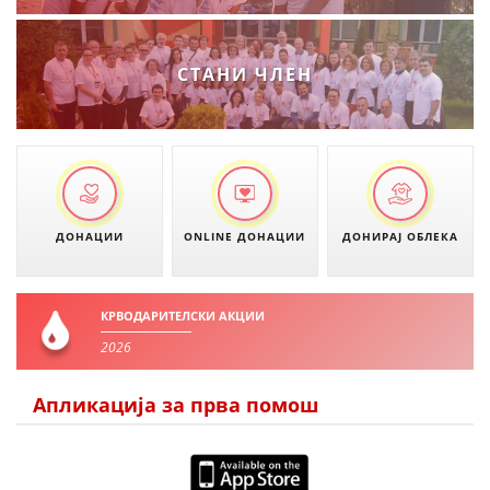
ДЕЈСТВУВАЊЕ
СТАНИ ЧЛЕН
ПРИРАЧНИЦИ
СТРАТЕГИИ
ЕДУКАТИВНО ИНФОРМАТИВНИ МАТЕРИЈАЛИ
ДОНАЦИИ
ONLINE ДОНАЦИИ
ДОНИРАЈ ОБЛЕКА
БРОШУРИ
ПОСТЕРИ
КРВОДАРИТЕЛСКИ АКЦИИ
2026
ПРЕЗЕНТАЦИИ
Апликација за прва помош