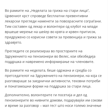
СТРУКТУРА НА ОРГАНИЗАЦИЈАТА
Во рамките на „Неделата за грижа на стари лица“,
КОНТАКТ ИНФОРМАЦИИ
Црвениот крст спроведе бесплатни превентивни
ЧЛЕНСТВО ВО ПРОФЕСИОНАЛНИ ТЕЛА
лекарски прегледи наменети за повозрасните сограѓани.
Тим составен од лекар и волонтери од клубот на млади
вршеше мерење на шеќер во крвта и крвен притисок,
придружено со корисни совети за превенција и грижа за
ЗАКОН ЗА ЦКРМ
здравјето.
СТАТУТ НА ЦКРМ
Прегледите се реализираа во просториите на
Здружението на пензионери во Велес, кои обезбедија
поддршка и навремено информирање на членовите.
Во рамките на неделата, беше одржана и средба со
претседателот на Здружението на пензионери, на која се
ОРГАНИЗАЦИЈА И РАЗВОЈ
разговараше за заеднички активности, тековни потреби
и понатамошни форми на поддршка за стари лица.
РАКОВОДЕН ОДБОР
Дополнително, волонтерите ги посетија и дел од
СОБРАНИЕ
пензионерите во нивните домови, подарувајќи им сокови
и време за разговор – мал гест што носи големо значење
СТРУКТУРА И ОРГАНИЗАЦИОНА ПОСТАВЕНОСТ