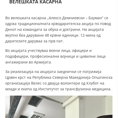
ВЕЛЕШКАТА КАСАРНА
СТРУКТУРА НА ОРГАНИЗАЦИЈАТА
КОНТАКТ ИНФОРМАЦИИ
Во велешката касарна „Алексо Демниевски – Бауман“ се
ЧЛЕНСТВО ВО ПРОФЕСИОНАЛНИ ТЕЛА
одржа традиционалната крводарителска акција по повод
Денот на командата за обука и доктрини. На акцијата
вкупно беа дарувани 48 крвни единици. 12-мина од
дарителите даруваа за прв пат.
ЗАКОН ЗА ЦКРМ
Во акцијата учествуваа воени лица, офицери и
СТАТУТ НА ЦКРМ
подофицери, професионални војници и цивилни лица
ангажирани во Армијата.
За реализација на акцијата заеднички се погрижија
Црвен крст на Република Северна Македонија Општинска
организација Велес со двајца волонтери од Клубот на
ОРГАНИЗАЦИЈА И РАЗВОЈ
млади и екипа од Институтот за трансфузиона медицина.
РАКОВОДЕН ОДБОР
СОБРАНИЕ
СТРУКТУРА И ОРГАНИЗАЦИОНА ПОСТАВЕНОСТ