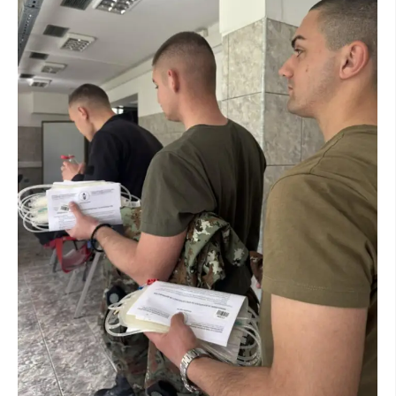
ДИСЕМИНАЦИЈА
MЕЃУНАРОДНО ХУМАНИТАРНО ПРАВО
ПРОМОЦИЈА НА ХУМАНИ ВРЕДНОСТИ
УПОТРЕБА И ЗАШТИТА НА АМБЛЕМОТ
СОЦИЈАЛНО ХУМАНИТАРНА ДЕЈНОСТ
КАКО ДА ДОНИРАТЕ
ПОДГОТВЕНОСТ И ДЕЈСТВО ПРИ КАТАСТРОФИ
ТИМОВИ НА ООЦК
СПАСИТЕЛНА СТАНИЦА ВОДНО
ПРОЕКТИ – ПОДГОТВЕНОСТ И ДЕЈСТВУВАЊЕ ПРИ КАТАСТРОФИ
ОДНОСИ СО ЈАВНОСТ
ИСТРАЖУВАЊЕ НА ЈАВНО МИСЛЕЊЕ