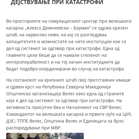
ДЕЈСТВУВАЊЕ ПРИ КАТАСТРОФИ
СТРУКТУРА НА ОРГАНИЗАЦИЈАТА
КОНТАКТ ИНФОРМАЦИИ
Во просториите на симулацискиот центар при велешката
ЧЛЕНСТВО ВО ПРОФЕСИОНАЛНИ ТЕЛА
касарна „Алексо Демниевски – Бауман“ се одржа кризен
штаб, на највисоко ниво, на кој се разгледуваа
капацитетите и можностите на чите институции кои се
дел од системот за одговор при катастрофи. Една од
ЗАКОН ЗА ЦКРМ
главните цели беше да се намали степенот на
интероперабилност и на тој начин институциите да
СТАТУТ НА ЦКРМ
бидат подобро координирани во случај на катастрофа.
На состанокот на кризниот штаб свој претставник имаше
и Црвен крст на Република Северна Македонија
Општинска организација Велес како една од страните
која е дел од системот за одговор при катастрофи. На
ОРГАНИЗАЦИЈА И РАЗВОЈ
активноста присутни беа и Началникот на СВР Велес,
Командантот на велешката касарна и првите луѓе на ЦУК,
РАКОВОДЕН ОДБОР
ДЗС; ТППЕ Велес, Општина Велес и Единицата за брзо
СОБРАНИЕ
распоредување при МВР.
СТРУКТУРА И ОРГАНИЗАЦИОНА ПОСТАВЕНОСТ