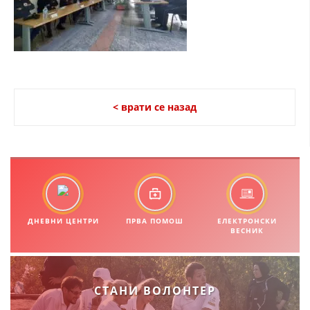
ДИСЕМИНАЦИЈА
MЕЃУНАРОДНО ХУМАНИТАРНО ПРАВО
ПРОМОЦИЈА НА ХУМАНИ ВРЕДНОСТИ
УПОТРЕБА И ЗАШТИТА НА АМБЛЕМОТ
< врати се назад
СОЦИЈАЛНО ХУМАНИТАРНА ДЕЈНОСТ
КАКО ДА ДОНИРАТЕ
ПОДГОТВЕНОСТ И ДЕЈСТВО ПРИ КАТАСТРОФИ
ТИМОВИ НА ООЦК
ДНЕВНИ ЦЕНТРИ
ПРВА ПОМОШ
ЕЛЕКТРОНСКИ
СПАСИТЕЛНА СТАНИЦА ВОДНО
ВЕСНИК
ПРОЕКТИ – ПОДГОТВЕНОСТ И ДЕЈСТВУВАЊЕ ПРИ КАТАСТРОФИ
ОДНОСИ СО ЈАВНОСТ
СТАНИ ВОЛОНТЕР
ИСТРАЖУВАЊЕ НА ЈАВНО МИСЛЕЊЕ