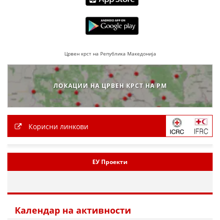
ДЕЈСТВУВАЊЕ
Црвен крст на Република Македонија
ПРИРАЧНИЦИ
СТРАТЕГИИ
ЛОКАЦИИ НА ЦРВЕН КРСТ НА РМ
ЕДУКАТИВНО ИНФОРМАТИВНИ МАТЕРИЈАЛИ
БРОШУРИ
Корисни линкови
ПОСТЕРИ
ПРЕЗЕНТАЦИИ
ЕУ Проекти
Календар на активности