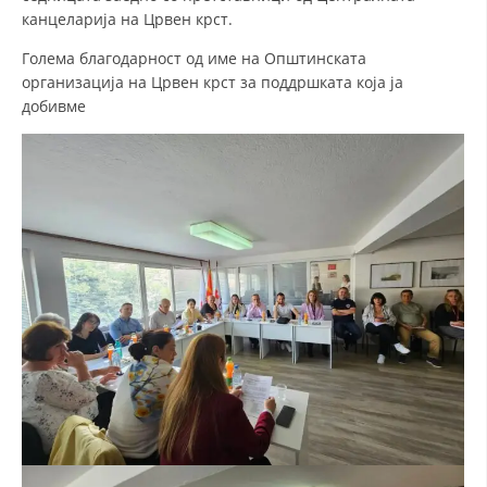
канцеларија на Црвен крст.
ДИСЕМИНАЦИЈА
Голема благодарност од име на Општинската
MЕЃУНАРОДНО ХУМАНИТАРНО ПРАВО
организација на Црвен крст за поддршката која ја
добивме
ПРОМОЦИЈА НА ХУМАНИ ВРЕДНОСТИ
УПОТРЕБА И ЗАШТИТА НА АМБЛЕМОТ
СОЦИЈАЛНО ХУМАНИТАРНА ДЕЈНОСТ
КАКО ДА ДОНИРАТЕ
ПОДГОТВЕНОСТ И ДЕЈСТВО ПРИ КАТАСТРОФИ
ТИМОВИ НА ООЦК
СПАСИТЕЛНА СТАНИЦА ВОДНО
ПРОЕКТИ – ПОДГОТВЕНОСТ И ДЕЈСТВУВАЊЕ ПРИ КАТАСТРОФИ
ОДНОСИ СО ЈАВНОСТ
ИСТРАЖУВАЊЕ НА ЈАВНО МИСЛЕЊЕ