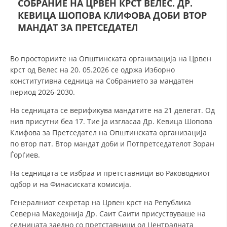
СОБРАНИЕ НА ЦРВЕН КРСТ ВЕЛЕС. ДР.
СТРУКТУРА НА ОРГАНИЗАЦИЈАТА
КЕВИЦА ШОПОВА КЛИФОВА ДОБИ ВТОР
КОНТАКТ ИНФОРМАЦИИ
МАНДАТ ЗА ПРЕТСЕДАТЕЛ
ЧЛЕНСТВО ВО ПРОФЕСИОНАЛНИ ТЕЛА
Во просториите на Општинската организација на Црвен
крст од Велес на 20. 05.2026 се одржа Изборно
конститутивна седница на Собранието за мандатен
ЗАКОН ЗА ЦКРМ
период 2026-2030.
СТАТУТ НА ЦКРМ
На седницата се верификува мандатите на 21 делегат. Од
нив присутни беа 17. Тие ја изгласаа Др. Кевица Шопова
Клифова за Претседател на Општинската организација
по втор пат. Втор мандат доби и Потпретседателот Зоран
Ѓорѓиев.
ОРГАНИЗАЦИЈА И РАЗВОЈ
На седницата се избраа и претставници во Раководниот
одбор и на Финасиската комисија.
РАКОВОДЕН ОДБОР
Генералниот секретар на Црвен крст на Република
СОБРАНИЕ
Северна Македонија Др. Саит Саити присуствуваше на
СТРУКТУРА И ОРГАНИЗАЦИОНА ПОСТАВЕНОСТ
седницата заедно со претставници од Централната