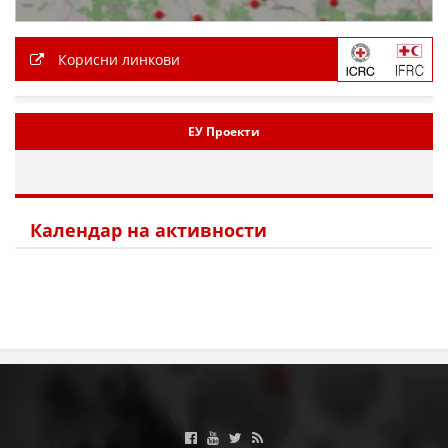
Корисни линкови
ЕУ Проекти
Календар на активности