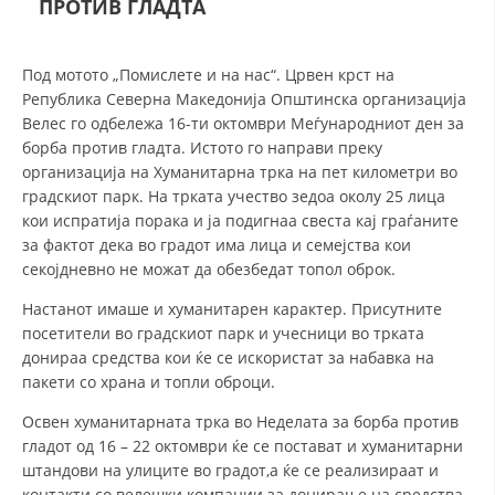
ПРОТИВ ГЛАДТА
СТРУКТУРА НА ОРГАНИЗАЦИЈАТА
КОНТАКТ ИНФОРМАЦИИ
Под мотото „Помислете и на нас“. Црвен крст на
ЧЛЕНСТВО ВО ПРОФЕСИОНАЛНИ ТЕЛА
Република Северна Македонија Општинска организација
Велес го одбележа 16-ти октомври Меѓународниот ден за
борба против гладта. Истото го направи преку
организација на Хуманитарна трка на пет километри во
ЗАКОН ЗА ЦКРМ
градскиот парк. На трката учество зедоа околу 25 лица
кои испратија порака и ја подигнаа свеста кај граѓаните
СТАТУТ НА ЦКРМ
за фактот дека во градот има лица и семејства кои
секојдневно не можат да обезбедат топол оброк.
Настанот имаше и хуманитарен карактер. Присутните
посетители во градскиот парк и учесници во трката
донираа средства кои ќе се искористат за набавка на
ОРГАНИЗАЦИЈА И РАЗВОЈ
пакети со храна и топли оброци.
РАКОВОДЕН ОДБОР
Освен хуманитарната трка во Неделата за борба против
гладот од 16 – 22 октомври ќе се постават и хуманитарни
СОБРАНИЕ
штандови на улиците во градот,а ќе се реализираат и
СТРУКТУРА И ОРГАНИЗАЦИОНА ПОСТАВЕНОСТ
контакти со велешки компании за донирање на средства