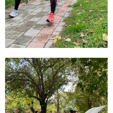
МЕЃУНАРОДНА СОРАБОТКА
ДОГОВОРИ
ЗНАЧЕЊЕ НА СЛУЖБАТА ЗА БАРАЊЕ
ФОРМУЛАРИ ЗА БАРАЊА
ЗДРАВСТВЕНО ПРЕВЕНТИВНА ДЕЈНОСТ
ПРВА ПОМОШ
КРВОДАРИТЕЛСТВО
ИНФОРМАЦИИ ЗА БОЛЕСТИ
МЕНАЏМЕНТ НА ВОЛОНТЕРИ
ЗА НАС