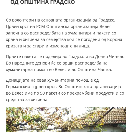
ОД ОПШТИНА ГРАДСКО
СТРУКТУРА НА ОРГАНИЗАЦИЈАТА
КОНТАКТ ИНФОРМАЦИИ
Со волонтери на основната организација од Градско,
ЧЛЕНСТВО ВО ПРОФЕСИОНАЛНИ ТЕЛА
Црвен крст на РСМ Општинска организација Велес
започна со распределбата на хуманитарни пакети со
храна и хигиена за семејства кои се погодени од Корона
кризата и за стари и изменоштени лица.
ЗАКОН ЗА ЦКРМ
Првите пакети се поделија во Градско и во Долно Чичево.
СТАТУТ НА ЦКРМ
Во наредните денови ќе се врши распределба на
хуманитарна помош во Велес и во Општина Чашка.
Донацијата на оваа хуманитарна помош е од
Германскиот црвен крст. Во Општинската организација
во Велес има по 50 пакети со прехрамбени продукти и со
ОРГАНИЗАЦИЈА И РАЗВОЈ
средства за хигиена.
РАКОВОДЕН ОДБОР
СОБРАНИЕ
СТРУКТУРА И ОРГАНИЗАЦИОНА ПОСТАВЕНОСТ