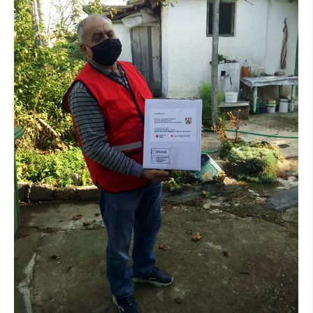
ДИСЕМИНАЦИЈА
MЕЃУНАРОДНО ХУМАНИТАРНО ПРАВО
ПРОМОЦИЈА НА ХУМАНИ ВРЕДНОСТИ
УПОТРЕБА И ЗАШТИТА НА АМБЛЕМОТ
СОЦИЈАЛНО ХУМАНИТАРНА ДЕЈНОСТ
КАКО ДА ДОНИРАТЕ
ПОДГОТВЕНОСТ И ДЕЈСТВО ПРИ КАТАСТРОФИ
ТИМОВИ НА ООЦК
СПАСИТЕЛНА СТАНИЦА ВОДНО
ПРОЕКТИ – ПОДГОТВЕНОСТ И ДЕЈСТВУВАЊЕ ПРИ КАТАСТРОФИ
ОДНОСИ СО ЈАВНОСТ
ИСТРАЖУВАЊЕ НА ЈАВНО МИСЛЕЊЕ