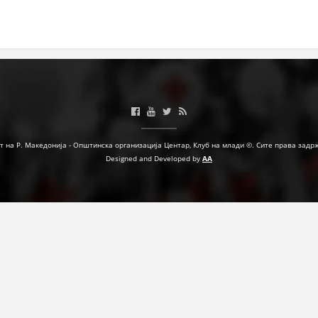
МЕЃУНАРОДНА СОРАБОТКА
ДОГОВОРИ
ЗНАЧЕЊЕ НА СЛУЖБАТА ЗА БАРАЊЕ
ФОРМУЛАРИ ЗА БАРАЊА
ЗДРАВСТВЕНО ПРЕВЕНТИВНА ДЕЈНОСТ
т на Р. Македонија - Општинска организација Центар, Клуб на млади ©. Сите права задр
Designed and Developed by
AA
ПРВА ПОМОШ
КРВОДАРИТЕЛСТВО
ИНФОРМАЦИИ ЗА БОЛЕСТИ
МЕНАЏМЕНТ НА ВОЛОНТЕРИ
ЗА НАС