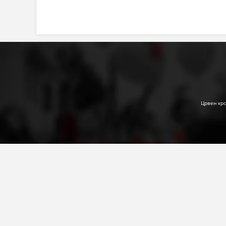
Црвен крс