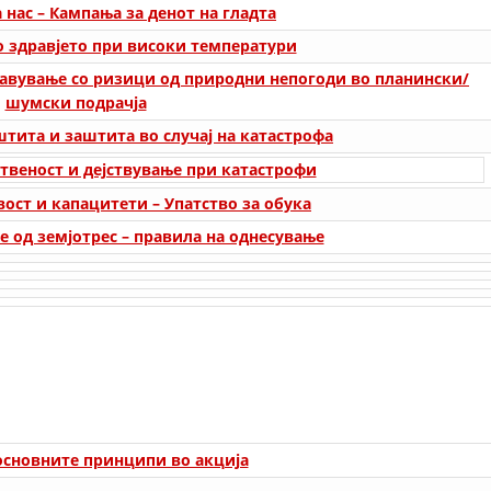
СТРУКТУРА НА ОРГАНИЗАЦИЈАТА
 нас – Кампања за денот на гладта
 здравјето при високи температури
КОНТАКТ ИНФОРМАЦИИ
равување со ризици од природни непогоди во планински/
ЧЛЕНСТВО ВО ПРОФЕСИОНАЛНИ ТЕЛА
шумски подрачја
тита и заштита во случај на катастрофа
твеност и дејствување при катастрофи
ЗАКОН ЗА ЦКРМ
ост и капацитети – Упатство за обука
СТАТУТ НА ЦКРМ
е од земјотрес – правила на однесување
ОРГАНИЗАЦИЈА И РАЗВОЈ
РАКОВОДЕН ОДБОР
СОБРАНИЕ
основните принципи во акција
СТРУКТУРА И ОРГАНИЗАЦИОНА ПОСТАВЕНОСТ