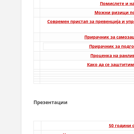
Помислете и на
Можни ризици по
Современ пристап за превенција и уп
Прирачник за самозаш
Прирачник за подго
Проценка на ранлив
Како да се заштитим
Презентации
50 години 