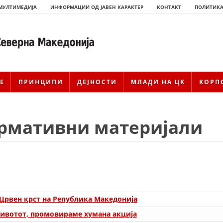
МУЛТИМЕДИЈА
ИНФОРМАЦИИ ОД ЈАВЕН КАРАКТЕР
КОНТАКТ
ПОЛИТИКА
Е
ПРИНЦИПИ
ДЕЈНОСТИ
МЛАДИ НА ЦК
КОРП
рмативни материјали
ИСТОРИЈАТ НА ЦКРМ
 Црвен крст на Република Македонија
ИСТОРИЈАТ НА ДВИЖЕЊЕТО
ивотот, промовираме хумана акција