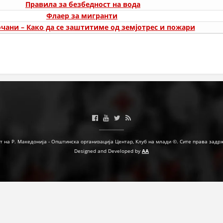
Правила за безбедност на вода
Флаер за мигранти
МЕЃУНАРОДНА СОРАБОТКА
чани – Како да се заштитиме од земјотрес и пожари
ДОГОВОРИ
ЗНАЧЕЊЕ НА СЛУЖБАТА ЗА БАРАЊЕ
ФОРМУЛАРИ ЗА БАРАЊА
ЗДРАВСТВЕНО ПРЕВЕНТИВНА ДЕЈНОСТ
ПРВА ПОМОШ
КРВОДАРИТЕЛСТВО
т на Р. Македонија - Општинска организација Центар, Клуб на млади ©. Сите права задр
ИНФОРМАЦИИ ЗА БОЛЕСТИ
Designed and Developed by
AA
МЕНАЏМЕНТ НА ВОЛОНТЕРИ
ЗА НАС