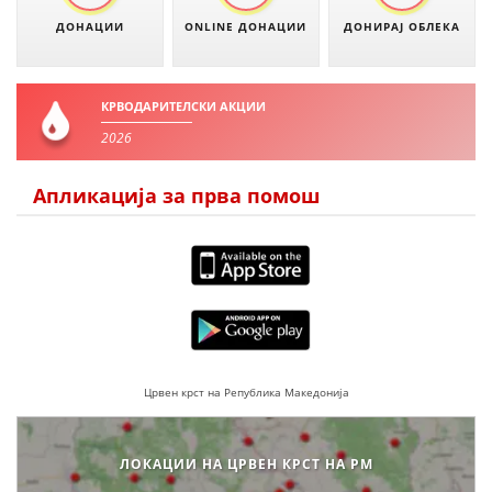
ДЕЈСТВУВАЊЕ
ДОНАЦИИ
ONLINE ДОНАЦИИ
ДОНИРАЈ ОБЛЕКА
КРВОДАРИТЕЛСКИ АКЦИИ
2026
ПРИРАЧНИЦИ
СТРАТЕГИИ
Апликација за прва помош
ЕДУКАТИВНО ИНФОРМАТИВНИ МАТЕРИЈАЛИ
БРОШУРИ
ПОСТЕРИ
ПРЕЗЕНТАЦИИ
Црвен крст на Република Македонија
ЛОКАЦИИ НА ЦРВЕН КРСТ НА РМ