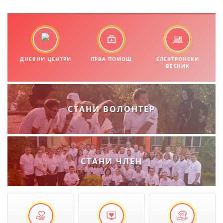
МЕЃУНАРОДНА СОРАБОТКА
ДОГОВОРИ
ЗНАЧЕЊЕ НА СЛУЖБАТА ЗА БАРАЊЕ
ДНЕВНИ ЦЕНТРИ
ПРВА ПОМОШ
ЕЛЕКТРОНСКИ
ВЕСНИК
ФОРМУЛАРИ ЗА БАРАЊА
ЗДРАВСТВЕНО ПРЕВЕНТИВНА ДЕЈНОСТ
СТАНИ ВОЛОНТЕР
ПРВА ПОМОШ
КРВОДАРИТЕЛСТВО
ИНФОРМАЦИИ ЗА БОЛЕСТИ
СТАНИ ЧЛЕН
МЕНАЏМЕНТ НА ВОЛОНТЕРИ
ЗА НАС