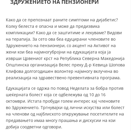
ЗДРУЖЕНИЕТО НА ПЕНЗИОНЕРИ
СТРУКТУРА НА ОРГАНИЗАЦИЈАТА
КОНТАКТ ИНФОРМАЦИИ
Како да се препознаат раните симптоми на дијабетис?
ЧЛЕНСТВО ВО ПРОФЕСИОНАЛНИ ТЕЛА
Колку белеста е опасна и може да предизвика
компликации? Како да се заштитиме и лекуваме? Видови
на терапија. За сето ова беа едуцирани членовите во
Здружението на пензионери, со акцент на Активот на
ЗАКОН ЗА ЦКРМ
жени кои беа најмногубројни на едукацијата која ја
изврши Црвениот крст на Република Северна Македонија
СТАТУТ НА ЦКРМ
Општинска организација Велес преку Д-р Кевица Шопова
Клифова долгогодишен волонтер најмногу вклучена во
реализација на здравествено превентивната програма.
Едукацијата се одржа по повод Неделата за бобра против
шеќерната болест која се одбележува од 10 до 16
ОРГАНИЗАЦИЈА И РАЗВОЈ
октомври. Истата пробуди голем интерес кај членовите
во Здружението. Тргнувајки од лични искуства или болест
РАКОВОДЕН ОДБОР
на членови од најблиското опкружување посетителите на
СОБРАНИЕ
предавањето имаа многу прашања и дискусии на кои
добија соодветни одговори.
СТРУКТУРА И ОРГАНИЗАЦИОНА ПОСТАВЕНОСТ