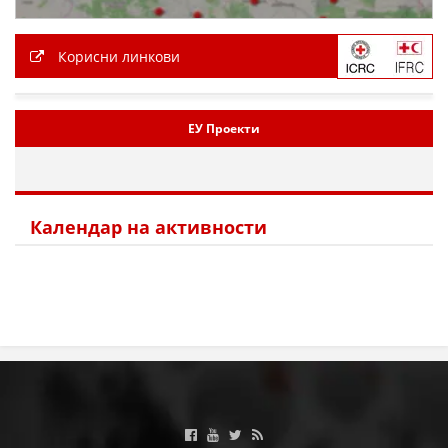
Корисни линкови
ЕУ Проекти
Календар на активности