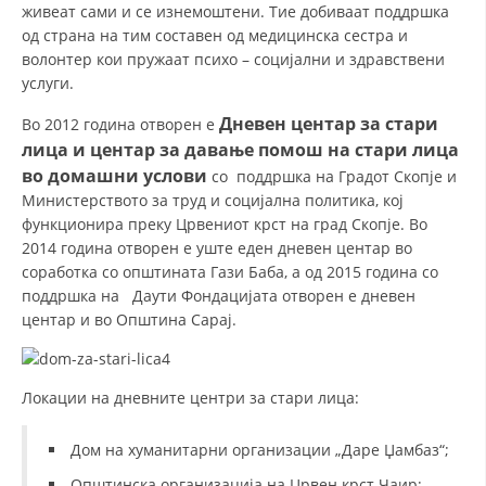
живеат сами и се изнемоштени. Тие добиваат поддршка
ДИСЕМИНАЦИЈА
од страна на тим составен од медицинска сестра и
волонтер кои пружаат психо – социјални и здравствени
MЕЃУНАРОДНО ХУМАНИТАРНО ПРАВО
услуги.
ПРОМОЦИЈА НА ХУМАНИ ВРЕДНОСТИ
Дневен центар за стари
Во 2012 година отворен е
лица и центар за давање помош на стари лица
УПОТРЕБА И ЗАШТИТА НА АМБЛЕМОТ
во домашни услови
со поддршка на Градот Скопје и
СОЦИЈАЛНО ХУМАНИТАРНА ДЕЈНОСТ
Министерството за труд и социјална политика, кој
функционира преку Црвениот крст на град Скопје. Во
КАКО ДА ДОНИРАТЕ
2014 година отворен е уште еден дневен центар во
соработка со општината Гази Баба, а од 2015 година со
ПОДГОТВЕНОСТ И ДЕЈСТВО ПРИ КАТАСТРОФИ
поддршка на Даути Фондацијата отворен е дневен
центар и во Општина Сарај.
ТИМОВИ НА ООЦК
СПАСИТЕЛНА СТАНИЦА ВОДНО
Локации на дневните центри за стари лица:
ПРОЕКТИ – ПОДГОТВЕНОСТ И ДЕЈСТВУВАЊЕ ПРИ КАТАСТРОФИ
ОДНОСИ СО ЈАВНОСТ
Дом на хуманитарни организации „Даре Џамбаз“;
ИСТРАЖУВАЊЕ НА ЈАВНО МИСЛЕЊЕ
Општинска организација на Црвен крст Чаир;