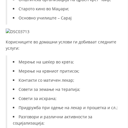
Старото кино во Маџари;
МЕЃУНАРОДНА СОРАБОТКА
Основно училиште – Сарај
ДОГОВОРИ
ЗНАЧЕЊЕ НА СЛУЖБАТА ЗА БАРАЊЕ
Корисниците во домашни услови ги добиваат следните
ФОРМУЛАРИ ЗА БАРАЊА
услуги:
ЗДРАВСТВЕНО ПРЕВЕНТИВНА ДЕЈНОСТ
Мерење на шеќер во крвта;
ПРВА ПОМОШ
Мерење на крвниот притисок;
КРВОДАРИТЕЛСТВО
Контакти со матичен лекар;
ИНФОРМАЦИИ ЗА БОЛЕСТИ
Совети за земање на терапија;
МЕНАЏМЕНТ НА ВОЛОНТЕРИ
Совети за исхрана;
Придружба при одење на лекар и прошетка и сл.;
Разговори и различни активности за
ЗА НАС
социјализација;