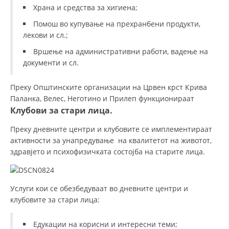
ДЕЈСТВУВАЊЕ
Храна и средства за хигиена;
Помош во купување на прехранбени продукти,
лекови и сл.;
Вршење на административни работи, вадење на
документи и сл.
ПРИРАЧНИЦИ
Преку Општинските организации на Црвен крст Крива
СТРАТЕГИИ
Паланка, Велес, Неготино и Прилеп функционираат
ЕДУКАТИВНО ИНФОРМАТИВНИ МАТЕРИЈАЛИ
Клубови за стари лица.
БРОШУРИ
Преку дневните центри и клубовите се имплементираат
активности за унапредување на квалитетот на животот,
ПОСТЕРИ
здравјето и психофизичката состојба на старите лица.
ПРЕЗЕНТАЦИИ
Услуги кои се обезбедуваат во дневните центри и
клубовите за стари лица:
Едукации на корисни и интересни теми;