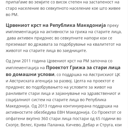
припаѓаме во земјите со висок степен на застапеност на
СТРУКТУРА НА ОРГАНИЗАЦИЈАТА
старо население во севкупното население кое што живее
КОНТАКТ ИНФОРМАЦИИ
во РМ.
ЧЛЕНСТВО ВО ПРОФЕСИОНАЛНИ ТЕЛА
Црвениот крст на Република Македонија
преку
имплементација на активности за грижа на старите лица,
дава активен придонес во севкупните напори кои се
преземаат во државата за подобрување на квалитетот на
ЗАКОН ЗА ЦКРМ
животот на старите лица во заедниците.
СТАТУТ НА ЦКРМ
Од јуни 2011 година Црвениот крст на РМ започна со
Проектот Грижа за стари лица
имплементација на
во домашни услови
, со поддршка на Австрискиот ЦК
и Австриската агенција за развој. Целта на проектот е
придонес во подобрувањето на условите за живот на
ранливите стари лица и зајакнување на здравствениот и
ОРГАНИЗАЦИЈА И РАЗВОЈ
социјалниот систем на старите лица во Република
РАКОВОДЕН ОДБОР
Македонија. Од 2013 година континуирана поддршка на
активностите обезбедува ЕВН Македонија. Со Проектот се
СОБРАНИЕ
опфатени вкупно 360 стари лица постари од 65 години во
Скопје, Велес, Крива Паланка, Кичево, Дебар и Струга, кои
СТРУКТУРА И ОРГАНИЗАЦИОНА ПОСТАВЕНОСТ