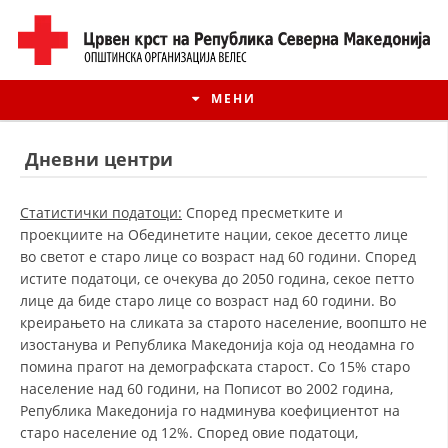
МЕНИ
Дневни центри
Статистички податоци:
Според пресметките и
проекциите на Обединетите нации, секое десетто лице
во светот е старо лице со возраст над 60 години. Според
истите податоци, се очекува до 2050 година, секое петто
лице да биде старо лице со возраст над 60 години. Во
креирањето на сликата за старото население, воопшто не
изостанува и Република Македонија која од неодамна го
помина прагот на демографската старост. Со 15% старо
ИСТОРИЈАТ НА ЦКРМ
население над 60 години, на Пописот во 2002 година,
Република Македонија го надминува коефициентот на
ИСТОРИЈАТ НА ДВИЖЕЊЕТО
старо население од 12%. Според овие податоци,