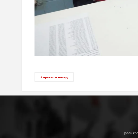
< врати се назад
Црвен крс