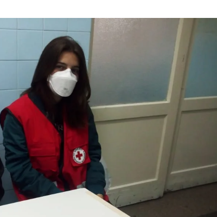
ДИСЕМИНАЦИЈА
MЕЃУНАРОДНО ХУМАНИТАРНО ПРАВО
ПРОМОЦИЈА НА ХУМАНИ ВРЕДНОСТИ
УПОТРЕБА И ЗАШТИТА НА АМБЛЕМОТ
СОЦИЈАЛНО ХУМАНИТАРНА ДЕЈНОСТ
КАКО ДА ДОНИРАТЕ
ПОДГОТВЕНОСТ И ДЕЈСТВО ПРИ КАТАСТРОФИ
ТИМОВИ НА ООЦК
СПАСИТЕЛНА СТАНИЦА ВОДНО
ПРОЕКТИ – ПОДГОТВЕНОСТ И ДЕЈСТВУВАЊЕ ПРИ КАТАСТРОФИ
ОДНОСИ СО ЈАВНОСТ
ИСТРАЖУВАЊЕ НА ЈАВНО МИСЛЕЊЕ