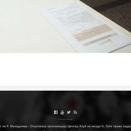
МЕЃУНАРОДНА СОРАБОТКА
ДОГОВОРИ
ЗНАЧЕЊЕ НА СЛУЖБАТА ЗА БАРАЊЕ
ФОРМУЛАРИ ЗА БАРАЊА
ЗДРАВСТВЕНО ПРЕВЕНТИВНА ДЕЈНОСТ
ПРВА ПОМОШ
КРВОДАРИТЕЛСТВО
ИНФОРМАЦИИ ЗА БОЛЕСТИ
МЕНАЏМЕНТ НА ВОЛОНТЕРИ
ЗА НАС
т на Р. Македонија - Општинска организација Центар, Клуб на млади ©. Сите права задр