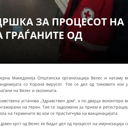
СТРУКТУРА НА ОРГАНИЗАЦИЈАТА
КОНТАКТ ИНФОРМАЦИИ
ДРШКА ЗА ПРОЦЕСОТ НА
ЧЛЕНСТВО ВО ПРОФЕСИОНАЛНИ ТЕЛА
 ГРАЃАНИТЕ ОД
ЗАКОН ЗА ЦКРМ
СТАТУТ НА ЦКРМ
верна Македонија Општинска организација Велес и натаму в
ндемијата со Корона вирусот. Тое се дел од тимовите кои ј
аѓани на Велес и околината.
ОРГАНИЗАЦИЈА И РАЗВОЈ
равствена установа „Здравствен дом“, а по двајца волонтери в
РАКОВОДЕН ОДБОР
ангажирани на терен. Тие се задолжени за прием и регистрациј
рола на термините во кои се пристигнува на вакцинацијата.
СОБРАНИЕ
рвен крст од Велес ќе бидат дел од процесот на имунизација с
СТРУКТУРА И ОРГАНИЗАЦИОНА ПОСТАВЕНОСТ