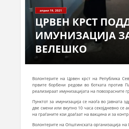
април 19, 2021
ЦРВЕН КРСТ ПОД
ИМУНИЗАЦИЈА ЗА
ВЕЛЕШКО
Волонтерите на Црвен крст на Република Се
првите борбени редови во ботката против Па
реализираат имунизацијата на повозрасните гр
Пунктот за имунизација се наоѓа во Јавната зд
две смени или вкупно 10 часа секојдневно се 
на граѓаните кои доаѓаат на вакцина и за конт
Волонтерите на Општинската организација на Ц