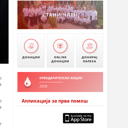
СТАНИ ЧЛЕН
ДОНАЦИИ
ONLINE
ДОНИРАЈ
ДОНАЦИИ
ОБЛЕКА
о
КРВОДАРИТЕЛСКИ АКЦИИ
а
2026
Апликација за прва помош
о
а
е