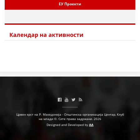
ЕУ Проекти
МЕЃУНАРОДНА СОРАБОТКА
ДОГОВОРИ
Календар на активности
ЗНАЧЕЊЕ НА СЛУЖБАТА ЗА БАРАЊЕ
ФОРМУЛАРИ ЗА БАРАЊА
ЗДРАВСТВЕНО ПРЕВЕНТИВНА ДЕЈНОСТ
ПРВА ПОМОШ
КРВОДАРИТЕЛСТВО
ИНФОРМАЦИИ ЗА БОЛЕСТИ
МЕНАЏМЕНТ НА ВОЛОНТЕРИ
Црвен крст на Р. Македонија - Општинска организација Центар, Клуб
на млади ©. Сите права задржани. 2026
Designed and Developed by
AA
ЗА НАС