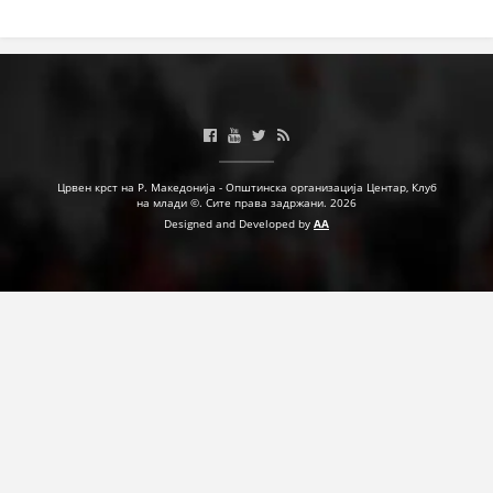
ДЕЈСТВУВАЊЕ
ПРИРАЧНИЦИ
СТРАТЕГИИ
Црвен крст на Р. Македонија - Општинска организација Центар, Клуб
на млади ©. Сите права задржани. 2026
Designed and Developed by
AA
ЕДУКАТИВНО ИНФОРМАТИВНИ МАТЕРИЈАЛИ
БРОШУРИ
ПОСТЕРИ
ПРЕЗЕНТАЦИИ