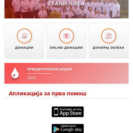
СТАНИ ЧЛЕН
ДИСЕМИНАЦИЈА
MЕЃУНАРОДНО ХУМАНИТАРНО ПРАВО
ПРОМОЦИЈА НА ХУМАНИ ВРЕДНОСТИ
УПОТРЕБА И ЗАШТИТА НА АМБЛЕМОТ
ДОНАЦИИ
ONLINE ДОНАЦИИ
ДОНИРАЈ ОБЛЕКА
СОЦИЈАЛНО ХУМАНИТАРНА ДЕЈНОСТ
КАКО ДА ДОНИРАТЕ
КРВОДАРИТЕЛСКИ АКЦИИ
ПОДГОТВЕНОСТ И ДЕЈСТВО ПРИ КАТАСТРОФИ
2026
ТИМОВИ НА ООЦК
Апликација за прва помош
СПАСИТЕЛНА СТАНИЦА ВОДНО
ПРОЕКТИ – ПОДГОТВЕНОСТ И ДЕЈСТВУВАЊЕ ПРИ КАТАСТРОФИ
ОДНОСИ СО ЈАВНОСТ
ИСТРАЖУВАЊЕ НА ЈАВНО МИСЛЕЊЕ