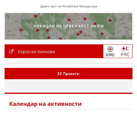
Црвен крст на Република Македонија
МЕЃУНАРОДНА СОРАБОТКА
ДОГОВОРИ
ЛОКАЦИИ НА ЦРВЕН КРСТ НА РМ
ЗНАЧЕЊЕ НА СЛУЖБАТА ЗА БАРАЊЕ
ФОРМУЛАРИ ЗА БАРАЊА
Корисни линкови
ЗДРАВСТВЕНО ПРЕВЕНТИВНА ДЕЈНОСТ
ПРВА ПОМОШ
ЕУ Проекти
КРВОДАРИТЕЛСТВО
ИНФОРМАЦИИ ЗА БОЛЕСТИ
Календар на активности
МЕНАЏМЕНТ НА ВОЛОНТЕРИ
ЗА НАС