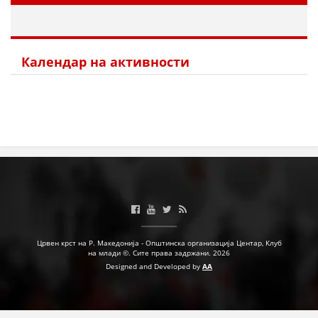
МЕЃУНАРОДНА СОРАБОТКА
ДОГОВОРИ
Календар на активности
ЗНАЧЕЊЕ НА СЛУЖБАТА ЗА БАРАЊЕ
ФОРМУЛАРИ ЗА БАРАЊА
ЗДРАВСТВЕНО ПРЕВЕНТИВНА ДЕЈНОСТ
ПРВА ПОМОШ
КРВОДАРИТЕЛСТВО
ИНФОРМАЦИИ ЗА БОЛЕСТИ
МЕНАЏМЕНТ НА ВОЛОНТЕРИ
Црвен крст на Р. Македонија - Општинска организација Центар, Клуб
на млади ©. Сите права задржани. 2026
Designed and Developed by
AA
ЗА НАС