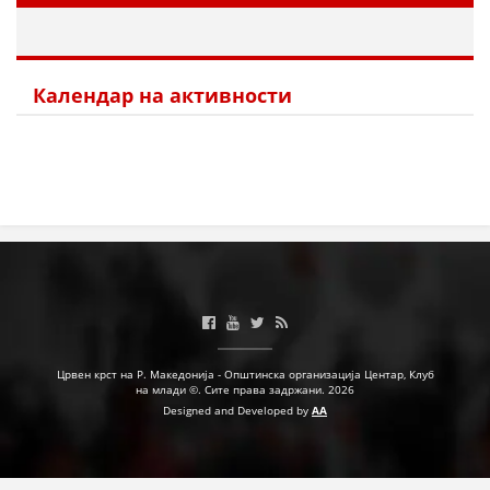
МЕЃУНАРОДНА СОРАБОТКА
ДОГОВОРИ
Календар на активности
ЗНАЧЕЊЕ НА СЛУЖБАТА ЗА БАРАЊЕ
ФОРМУЛАРИ ЗА БАРАЊА
ЗДРАВСТВЕНО ПРЕВЕНТИВНА ДЕЈНОСТ
ПРВА ПОМОШ
КРВОДАРИТЕЛСТВО
ИНФОРМАЦИИ ЗА БОЛЕСТИ
МЕНАЏМЕНТ НА ВОЛОНТЕРИ
Црвен крст на Р. Македонија - Општинска организација Центар, Клуб
на млади ©. Сите права задржани. 2026
Designed and Developed by
AA
ЗА НАС